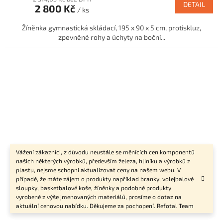
DETAIL
2 800 Kč
/ ks
Žíněnka gymnastická skládací, 195 x 90 x 5 cm, protiskluz,
zpevněné rohy a úchyty na boční...
Vážení zákazníci, z důvodu neustále se měnících cen komponentů
našich některých výrobků, především železa, hliníku a výrobků z
plastu, nejsme schopni aktualizovat ceny na našem webu. V
případě, že máte zájem o produkty například branky, volejbalové
sloupky, basketbalové koše, žíněnky a podobné produkty
vyrobené z výše jmenovaných materiálů, prosíme o dotaz na
aktuální cenovou nabídku. Děkujeme za pochopení. Refotal Team