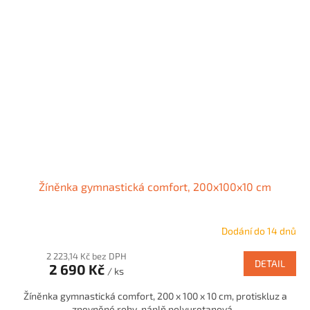
Žíněnka gymnastická comfort, 200x100x10 cm
Dodání do 14 dnů
2 223,14 Kč bez DPH
DETAIL
2 690 Kč
/ ks
Žíněnka gymnastická comfort, 200 x 100 x 10 cm, protiskluz a
zpevněné rohy, náplň polyuretanová...