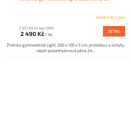
Dodání do 7 dnů
2 057,85 Kč bez DPH
DETAIL
2 490 Kč
/ ks
Žíněnka gymnastická Light, 200 x 100 x 5 cm, protiskluz a úchyty,
náplň polyethylenová pěna 24...