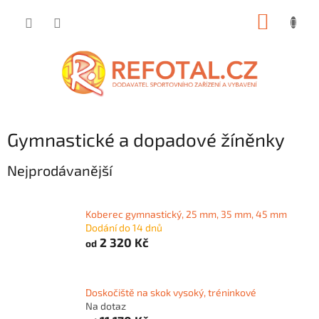
Přejít
NÁKUP
na
obsah
KOŠÍK
Gymnastické a dopadové žíněnky
Nejprodávanější
Koberec gymnastický, 25 mm, 35 mm, 45 mm
Dodání do 14 dnů
2 320 Kč
od
Doskočiště na skok vysoký, tréninkové
Na dotaz