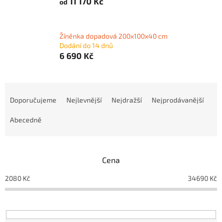
11 170 Kč
od
Žíněnka dopadová 200x100x40 cm
Dodání do 14 dnů
6 690 Kč
Ř
a
Doporučujeme
Nejlevnější
Nejdražší
Nejprodávanější
z
e
Abecedně
n
í
p
Cena
r
o
2080
Kč
34690
Kč
d
u
k
t