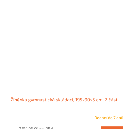
Žíněnka gymnastická skládací, 195x90x5 cm, 2 části
Dodání do 7 dnů
2 314,05 Kč bez DPH