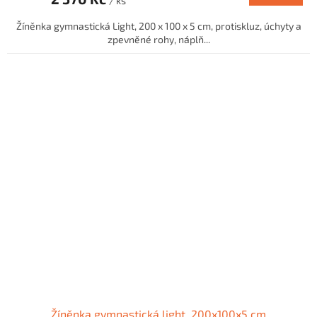
/ ks
Žíněnka gymnastická Light, 200 x 100 x 5 cm, protiskluz, úchyty a
zpevněné rohy, náplň...
Žíněnka gymnastická light, 200x100x5 cm