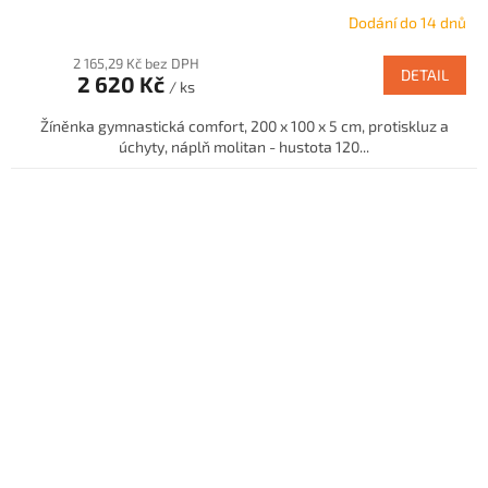
Dodání do 14 dnů
2 165,29 Kč bez DPH
DETAIL
2 620 Kč
/ ks
Žíněnka gymnastická comfort, 200 x 100 x 5 cm, protiskluz a
úchyty, náplň molitan - hustota 120...