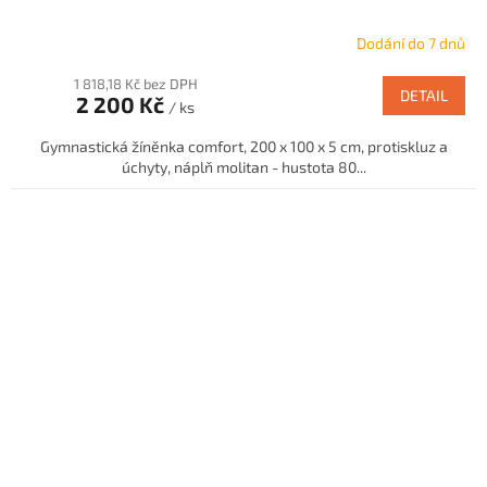
Dodání do 7 dnů
1 818,18 Kč bez DPH
DETAIL
2 200 Kč
/ ks
Gymnastická žíněnka comfort, 200 x 100 x 5 cm, protiskluz a
úchyty, náplň molitan - hustota 80...