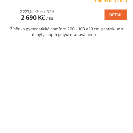
Dodání do 14 dnů
2 223,14 Kč bez DPH
DETAIL
2 690 Kč
/ ks
Žíněnka gymnastická comfort, 200 x 100 x 10 cm, protiskluz a
úchyty, náplň polyuretanová pěna -...