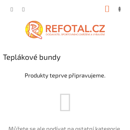
Přejít
NÁKUP
na
obsah
KOŠÍK
Teplákové bundy
Produkty teprve připravujeme.
Můžete se ale podívat na ostatní kategorie.