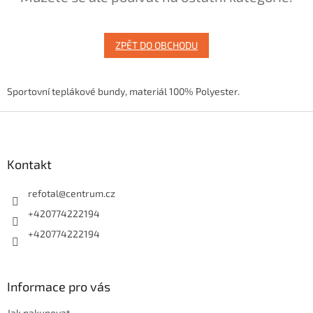
ZPĚT DO OBCHODU
Sportovní teplákové bundy, materiál 100% Polyester.
Z
á
p
a
Kontakt
t
í
refotal
@
centrum.cz
+420774222194
+420774222194
Informace pro vás
Jak nakupovat