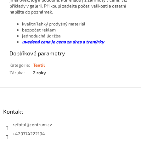
příklady v galerii. Při koupi zadejte počet, velikosti a ostatní
napište do poznámek.
kvalitní lehký prodyšný materiál
bezpočet reklam
jednoduchá údržba
uvedená cena je cena za dres a trenýrky
Doplňkové parametry
Kategorie
:
Textil
Záruka
:
2 roky
Z
á
p
a
Kontakt
t
í
refotal
@
centrum.cz
+420774222194