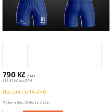
790 Kč
/ set
652,89 Kč bez DPH
Měrná
Dodání do 14 dnů
cena:
Můžeme doručit do:
28.8.2026