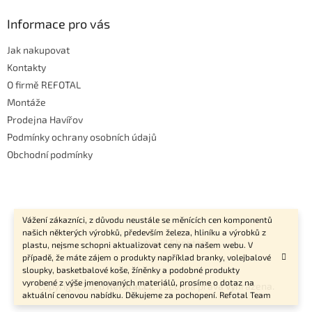
Informace pro vás
Jak nakupovat
Kontakty
O firmě REFOTAL
Montáže
Prodejna Havířov
Podmínky ochrany osobních údajů
Obchodní podmínky
Vážení zákazníci, z důvodu neustále se měnících cen komponentů
našich některých výrobků, především železa, hliníku a výrobků z
Vytvořil Shoptet
plastu, nejsme schopni aktualizovat ceny na našem webu. V
případě, že máte zájem o produkty například branky, volejbalové
sloupky, basketbalové koše, žíněnky a podobné produkty
vyrobené z výše jmenovaných materiálů, prosíme o dotaz na
Copyright 2026
Refotal.cz
. Všechna práva vyhrazena.
aktuální cenovou nabídku. Děkujeme za pochopení. Refotal Team