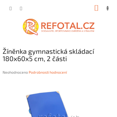
Přejít
NÁKUP
na
obsah
KOŠÍK
Žíněnka gymnastická skládací
180x60x5 cm, 2 části
Průměrné
Neohodnoceno
Podrobnosti hodnocení
hodnocení
produktu
je
0,0
z
5
hvězdiček.