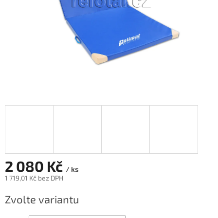
2 080 Kč
/ ks
1 719,01 Kč bez DPH
Měrná
Zvolte variantu
cena: