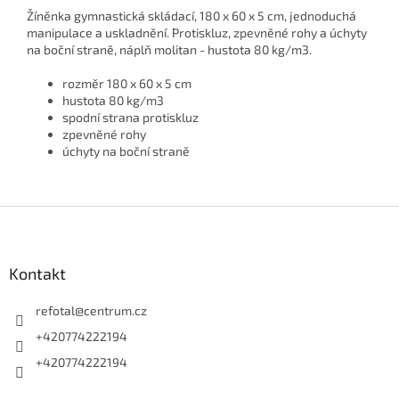
Žíněnka gymnastická skládací, 180 x 60 x 5 cm, jednoduchá
manipulace a uskladnění. Protiskluz, zpevněné rohy a úchyty
na boční straně, náplň molitan - hustota 80 kg/m3.
rozměr 180 x 60 x 5 cm
hustota 80 kg/m3
spodní strana protiskluz
zpevněné rohy
úchyty na boční straně
Z
á
p
a
Kontakt
t
í
refotal
@
centrum.cz
+420774222194
+420774222194