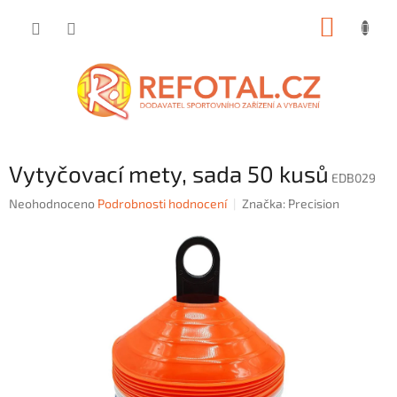
Přejít
NÁKUP
na
obsah
KOŠÍK
Vytyčovací mety, sada 50 kusů
EDB029
Průměrné
Neohodnoceno
Podrobnosti hodnocení
Značka:
Precision
hodnocení
produktu
je
0,0
z
5
hvězdiček.