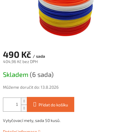
490 Kč
/ sada
404,96 Kč bez DPH
Měrná
Skladem
(6 sada)
cena:
Můžeme doručit do:
13.8.2026
Přidat do košíku
Vytyčovací mety, sada 50 kusů.
Detailní informace