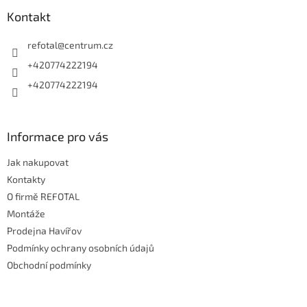
p
a
Kontakt
t
í
refotal
@
centrum.cz
+420774222194
+420774222194
Informace pro vás
Jak nakupovat
Kontakty
O firmě REFOTAL
Montáže
Prodejna Havířov
Podmínky ochrany osobních údajů
Obchodní podmínky