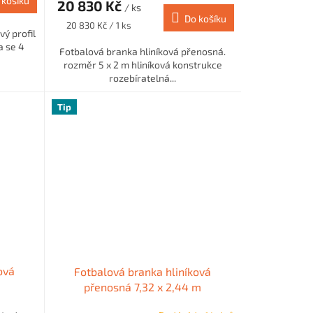
 košíku
20 830 Kč
/ ks
Do košíku
Měrná
20 830 Kč / 1 ks
vý profil
cena:
 se 4
Fotbalová branka hliníková přenosná.
rozměr 5 x 2 m hliníková konstrukce
rozebíratelná...
Tip
ová
Fotbalová branka hliníková
přenosná 7,32 x 2,44 m