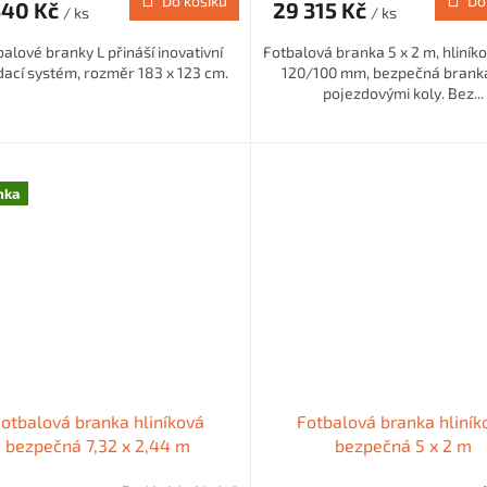
Do košíku
Do
340 Kč
29 315 Kč
/ ks
/ ks
alové branky L přináší inovativní
Fotbalová branka 5 x 2 m, hliníko
dací systém, rozměr 183 x 123 cm.
120/100 mm, bezpečná branka
pojezdovými koly. Bez...
nka
otbalová branka hliníková
Fotbalová branka hliník
bezpečná 7,32 x 2,44 m
bezpečná 5 x 2 m