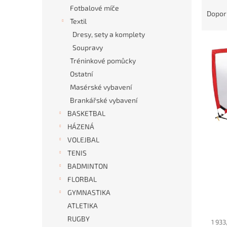
Ř
n
Fotbalové míče
a
e
Dopor
Textil
z
l
e
Dresy, sety a komplety
V
n
Soupravy
ý
í
Tréninkové pomůcky
p
p
Ostatní
i
r
Masérské vybavení
s
o
p
d
Brankářské vybavení
r
u
BASKETBAL
o
k
HÁZENÁ
d
t
VOLEJBAL
u
ů
TENIS
k
BADMINTON
t
ů
FLORBAL
GYMNASTIKA
ATLETIKA
RUGBY
1 933