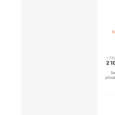
K
1 735
2 1
Sa
přírod