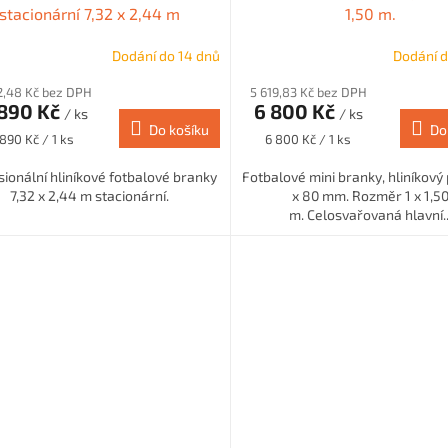
stacionární 7,32 x 2,44 m
1,50 m.
Dodání do 14 dnů
Dodání d
2,48 Kč bez DPH
5 619,83 Kč bez DPH
890 Kč
6 800 Kč
/ ks
/ ks
Do košíku
Do
rná
Měrná
890 Kč / 1 ks
6 800 Kč / 1 ks
a:
cena:
sionální hliníkové fotbalové branky
Fotbalové mini branky, hliníkový 
7,32 x 2,44 m stacionární.
x 80 mm. Rozměr 1 x 1,5
m. Celosvařovaná hlavní..