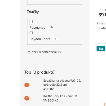
32 96
Značky
39 
Fotbal
Pesmenpol
4
profi
Reydon Sport
1
Tip
Položek k zobrazení:
19
Top 10 produktů
Sedačka na tribunu WO-06,
opěradlo 32,5 cm
490 Kč
Korfballový koš komplet
14 500 Kč
F