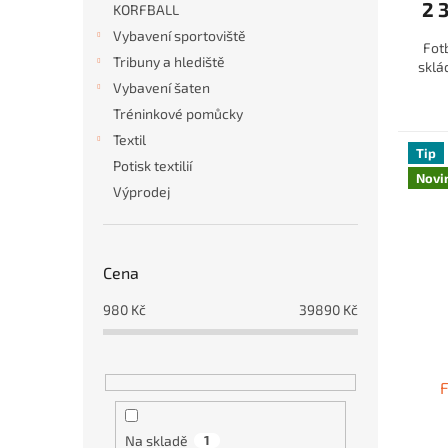
2 
KORFBALL
Vybavení sportoviště
Fotb
Tribuny a hlediště
sklá
Vybavení šaten
Tréninkové pomůcky
Textil
Tip
Potisk textilií
Novi
Výprodej
Cena
980
Kč
39890
Kč
F
Na skladě
1