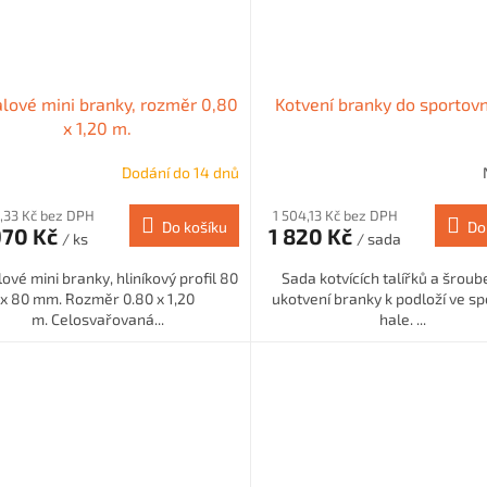
lové mini branky, rozměr 0,80
Kotvení branky do sportovn
x 1,20 m.
Dodání do 14 dnů
,33 Kč bez DPH
1 504,13 Kč bez DPH
Do košíku
Do
970 Kč
1 820 Kč
/ ks
/ sada
ové mini branky, hliníkový profil 80
Sada kotvících talířků a šroub
x 80 mm. Rozměr 0.80 x 1,20
ukotvení branky k podloží ve sp
m. Celosvařovaná...
hale. ...