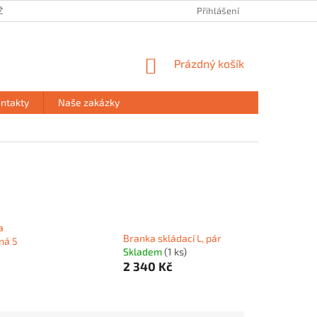
ŽE
PRODEJNA HAVÍŘOV
PODMÍNKY OCHRANY OSOBNÍCH ÚDAJŮ
Přihlášení
NÁKUPNÍ
Prázdný košík
KOŠÍK
ntakty
Naše zakázky
a
Branka skládací L, pár
ná 5
Skladem
(1 ks)
2 340 Kč