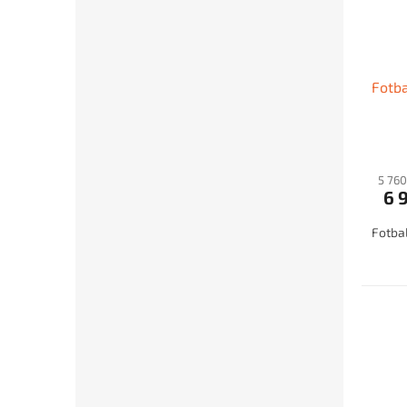
Fotba
5 760
6 
Fotbal