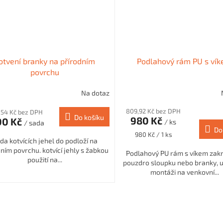
otvení branky na přírodním
Podlahový rám PU s ví
povrchu
Na dotaz
809,92 Kč bez DPH
,54 Kč bez DPH
Do košíku
980 Kč
00 Kč
/ ks
/ sada
Do
Měrná
980 Kč / 1 ks
da kotvících jehel do podloží na
cena:
ním povrchu. kotvící jehly s žabkou
Podlahový PU rám s víkem zakr
použití na...
pouzdro sloupku nebo branky, 
montáži na venkovní...