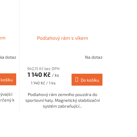
kem
Podlahový rám s víkem
Na dotaz
Na dotaz
942,15 Kč bez DPH
1 140 Kč
/ ks
 košíku
Do košíku
Měrná
1 140 Kč / 1 ks
cena:
ývající
Podlahový rám zemního pouzdra do
určený k
sportovní haly. Magnetický stabilizační
systém zabraňující...