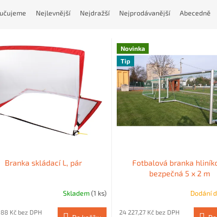
učujeme
Nejlevnější
Nejdražší
Nejprodávanější
Abecedně
Novinka
Tip
Branka skládací L, pár
Fotbalová branka hliník
bezpečná 5 x 2 m
Skladem
(1 ks)
Dodání d
,88 Kč bez DPH
24 227,27 Kč bez DPH