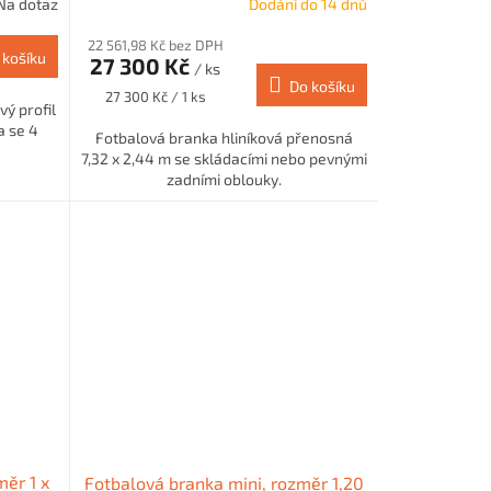
Na dotaz
Dodání do 14 dnů
22 561,98 Kč bez DPH
 košíku
27 300 Kč
/ ks
Do košíku
Měrná
27 300 Kč / 1 ks
vý profil
cena:
 se 4
Fotbalová branka hliníková přenosná
7,32 x 2,44 m se skládacími nebo pevnými
zadními oblouky.
měr 1 x
Fotbalová branka mini, rozměr 1,20