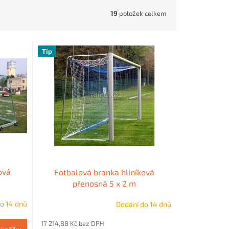
19
položek celkem
Tip
ová
Fotbalová branka hliníková
přenosná 5 x 2 m
o 14 dnů
Dodání do 14 dnů
17 214,88 Kč bez DPH