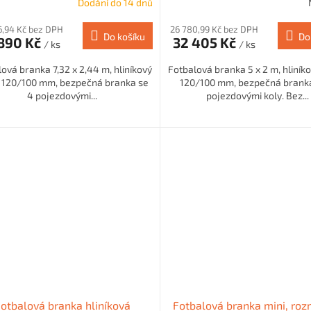
Dodání do 14 dnů
6,94 Kč bez DPH
26 780,99 Kč bez DPH
Do košíku
Do
890 Kč
32 405 Kč
/ ks
/ ks
ová branka 7,32 x 2,44 m, hliníkový
Fotbalová branka 5 x 2 m, hliníko
l 120/100 mm, bezpečná branka se
120/100 mm, bezpečná branka
4 pojezdovými...
pojezdovými koly. Bez...
otbalová branka hliníková
Fotbalová branka mini, roz