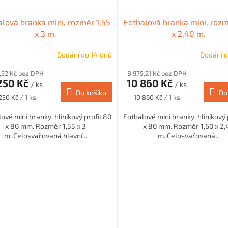
alová branka mini, rozměr 1,55
Fotbalová branka mini, rozm
x 3 m.
x 2,40 m.
Dodání do 14 dnů
Dodání d
,52 Kč bez DPH
8 975,21 Kč bez DPH
 250 Kč
10 860 Kč
/ ks
/ ks
Do košíku
Do
rná
Měrná
 250 Kč / 1 ks
10 860 Kč / 1 ks
na:
cena:
ové mini branky, hliníkový profil 80
Fotbalové mini branky, hliníkový 
x 80 mm. Rozměr 1,55 x 3
x 80 mm. Rozměr 1,60 x 2,
m. Celosvařovaná hlavní...
m. Celosvařovaná...