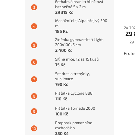
Fotbalová branka hliníková
bezpečná 5 x 2 m
29 315 Kč
Masážní olej Alpa hřejivý 500
ml
24 70
185 Kč
29 
Žíněnka gymnastická Light,
Mě
29 
200x100x5 cm
cen
2 400 Kč
Profe
Síť na míče, 12 až 15 kusů
75 Kč
Set dres a trenýrky,
sublimace
790 Kč
Píšťalka Cyclone 888
110 Kč
Píšťalka Tornado 2000
100 Kč
Praporek pomezního
rozhodčího
250 Kč