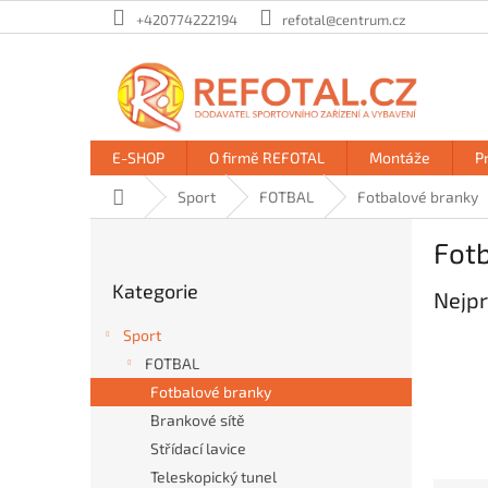
Přejít
+420774222194
refotal@centrum.cz
na
obsah
E-SHOP
O firmě REFOTAL
Montáže
P
Domů
Sport
FOTBAL
Fotbalové branky
P
Fot
o
Přeskočit
s
Kategorie
kategorie
Nejpr
t
r
Sport
a
FOTBAL
n
Fotbalové branky
n
í
Brankové sítě
p
Střídací lavice
a
Teleskopický tunel