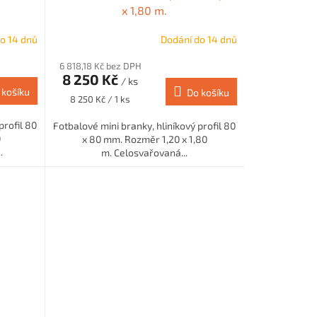
x 1,80 m.
o 14 dnů
Dodání do 14 dnů
6 818,18 Kč bez DPH
8 250 Kč
/ ks
 košíku
Do košíku
Měrná
8 250 Kč / 1 ks
cena:
profil 80
Fotbalové mini branky, hliníkový profil 80
0
x 80 mm. Rozměr 1,20 x 1,80
.
m. Celosvařovaná...