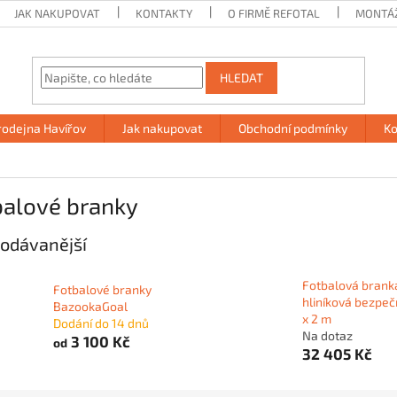
JAK NAKUPOVAT
KONTAKTY
O FIRMĚ REFOTAL
MONTÁ
HLEDAT
rodejna Havířov
Jak nakupovat
Obchodní podmínky
Ko
balové branky
odávanější
Fotbalová brank
Fotbalové branky
hliníková bezpeč
BazookaGoal
x 2 m
Dodání do 14 dnů
Na dotaz
3 100 Kč
od
32 405 Kč