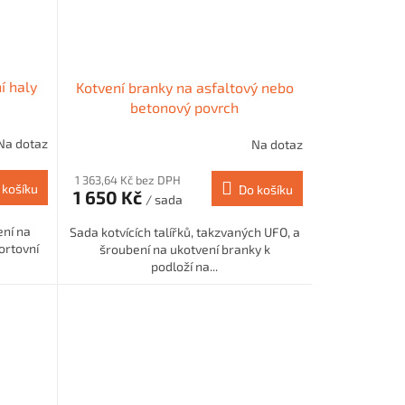
í haly
Kotvení branky na asfaltový nebo
betonový povrch
Na dotaz
Na dotaz
1 363,64 Kč bez DPH
 košíku
Do košíku
1 650 Kč
/ sada
ení na
Sada kotvících talířků, takzvaných UFO, a
ortovní
šroubení na ukotvení branky k
podloží na...