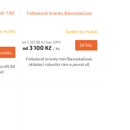
ěr 1,60
Fotbalové branky BazookaGoal
o 14 dnů
Dodání do 14 dnů
od 2 561,98 Kč bez DPH
DETAIL
3 100 Kč
od
/ ks
 košíku
Fotbalové branky mini BazookaGoal,
skládací robustní rám a pevná síť.
profil 80
40