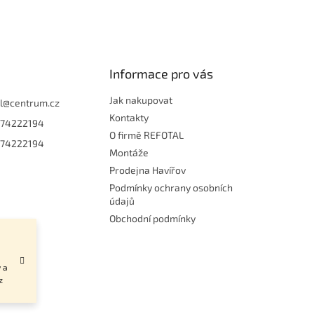
Informace pro vás
Jak nakupovat
l
@
centrum.cz
Kontakty
74222194
O firmě REFOTAL
74222194
Montáže
Prodejna Havířov
Podmínky ochrany osobních
údajů
Obchodní podmínky
 a
z