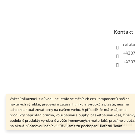
Z
á
p
a
t
Kontakt
í
refota
+4207
+4207
Vážení zákazníci, z důvodu neustále se měnících cen komponentů našich
některých výrobků, především železa, hliníku a výrobků z plastu, nejsme
schopni aktualizovat ceny na našem webu. V případě, že máte zájem o
produkty například branky, volejbalové sloupky, basketbalové koše, žíněnky
podobné produkty vyrobené z výše jmenovaných materiálů, prosíme o dota
Copyright 2026
Refotal.cz
. Všechna práva vyhrazena.
na aktuální cenovou nabídku. Děkujeme za pochopení. Refotal Team