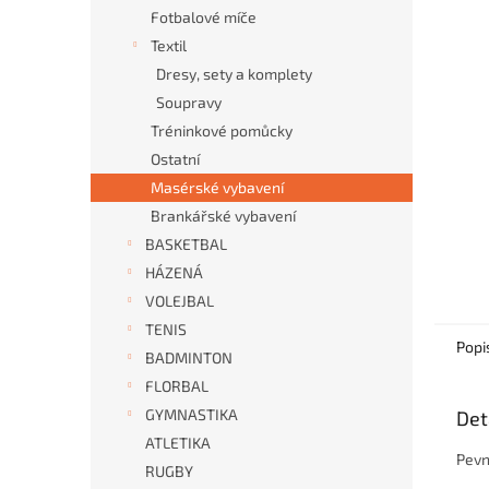
n
Fotbalové míče
e
Textil
l
Dresy, sety a komplety
Soupravy
Tréninkové pomůcky
Ostatní
Masérské vybavení
Brankářské vybavení
BASKETBAL
HÁZENÁ
VOLEJBAL
TENIS
Popi
BADMINTON
FLORBAL
GYMNASTIKA
Det
ATLETIKA
Pevn
RUGBY