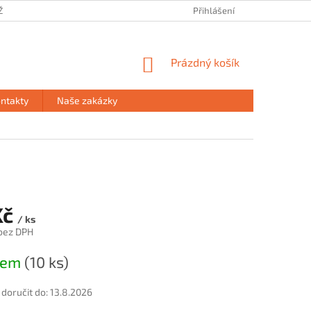
ŽE
PRODEJNA HAVÍŘOV
PODMÍNKY OCHRANY OSOBNÍCH ÚDAJŮ
Přihlášení
NÁKUPNÍ
Prázdný košík
KOŠÍK
ntakty
Naše zakázky
Kč
/ ks
 bez DPH
dem
(10 ks)
oručit do:
13.8.2026