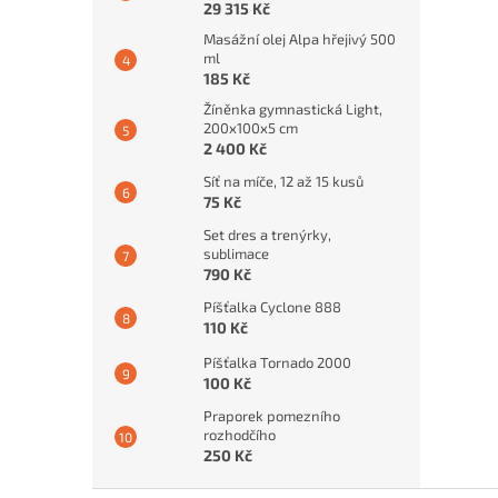
29 315 Kč
Masážní olej Alpa hřejivý 500
ml
185 Kč
Žíněnka gymnastická Light,
200x100x5 cm
2 400 Kč
Síť na míče, 12 až 15 kusů
75 Kč
Set dres a trenýrky,
sublimace
790 Kč
Píšťalka Cyclone 888
110 Kč
Píšťalka Tornado 2000
100 Kč
Praporek pomezního
rozhodčího
250 Kč