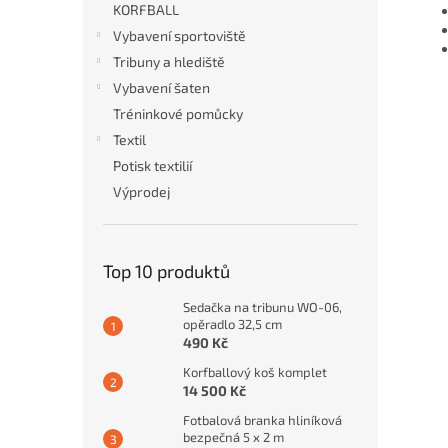
KORFBALL
Vybavení sportoviště
Tribuny a hlediště
Vybavení šaten
Tréninkové pomůcky
Textil
Potisk textilií
Výprodej
Top 10 produktů
Sedačka na tribunu WO-06,
opěradlo 32,5 cm
490 Kč
Korfballový koš komplet
14 500 Kč
Fotbalová branka hliníková
bezpečná 5 x 2 m