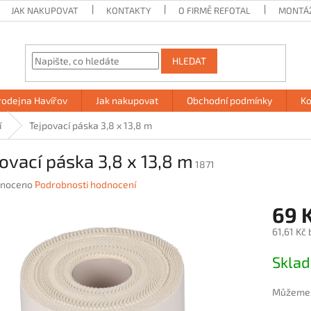
JAK NAKUPOVAT
KONTAKTY
O FIRMĚ REFOTAL
MONTÁ
HLEDAT
rodejna Havířov
Jak nakupovat
Obchodní podmínky
Ko
í
Tejpovací páska 3,8 x 13,8 m
ovací páska 3,8 x 13,8 m
1871
né
noceno
Podrobnosti hodnocení
ení
69 
u
61,61 Kč
Měrná
Skla
cena:
ek.
Můžeme d