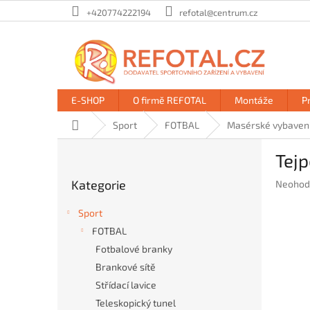
Přejít
+420774222194
refotal@centrum.cz
na
obsah
E-SHOP
O firmě REFOTAL
Montáže
P
Domů
Sport
FOTBAL
Masérské vybaven
P
Tejp
o
Přeskočit
s
Kategorie
Průměr
Neohod
kategorie
t
hodnoc
r
produkt
Sport
a
je
FOTBAL
n
0,0
Fotbalové branky
z
n
5
í
Brankové sítě
hvězdič
p
Střídací lavice
a
Teleskopický tunel