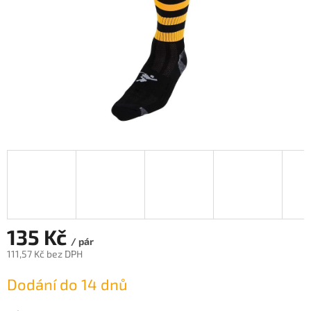
135 Kč
/ pár
111,57 Kč bez DPH
Měrná
Dodání do 14 dnů
cena: