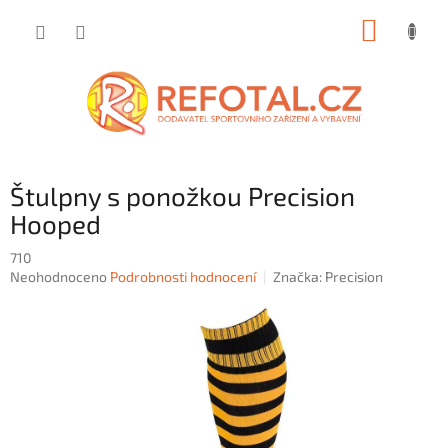
Přejít
NÁKUP
na
obsah
KOŠÍK
Štulpny s ponožkou Precision
Hooped
710
Průměrné
Neohodnoceno
Podrobnosti hodnocení
Značka:
Precision
hodnocení
produktu
je
0,0
z
5
hvězdiček.