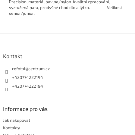
Precision, materiál bavlna/nylon. Kvalitní zpracování,
vyztužená pata, prodyšné chodidlo a lýtko. Velikost
senior/junior.
Z
á
p
a
Kontakt
t
í
refotal
@
centrum.cz
+420774222194
+420774222194
Informace pro vás
Jak nakupovat
Kontakty