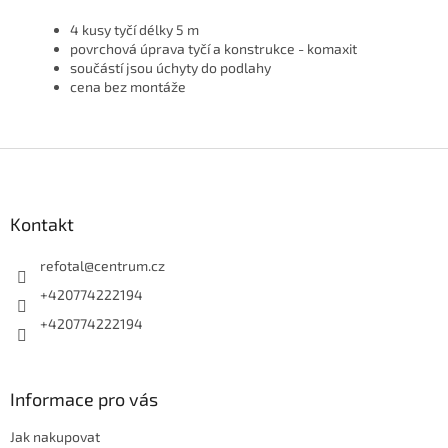
4 kusy tyčí délky 5 m
povrchová úprava tyčí a konstrukce - komaxit
součástí jsou úchyty do podlahy
cena bez montáže
Z
á
p
a
Kontakt
t
í
refotal
@
centrum.cz
+420774222194
+420774222194
Informace pro vás
Jak nakupovat