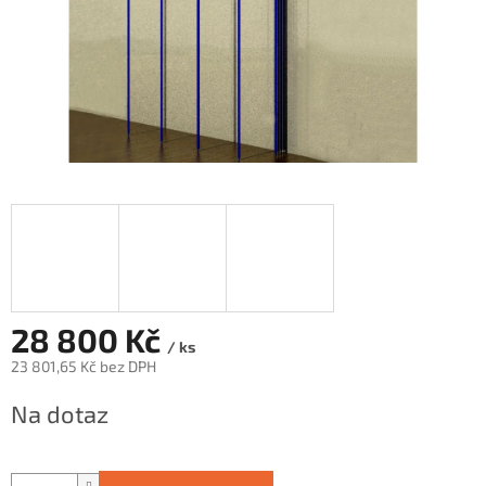
28 800 Kč
/ ks
23 801,65 Kč bez DPH
Měrná
Na dotaz
cena: