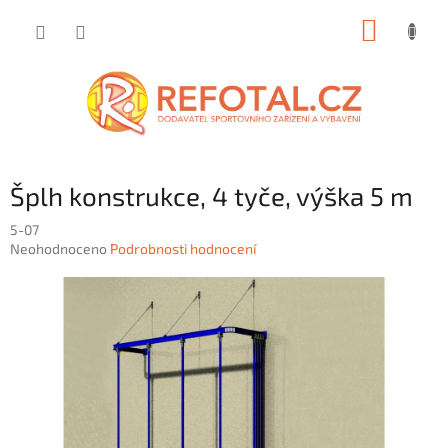
Přejít
NÁKUP
na
obsah
KOŠÍK
Šplh konstrukce, 4 tyče, výška 5 m
5-07
Průměrné
Neohodnoceno
Podrobnosti hodnocení
hodnocení
produktu
je
0,0
z
5
hvězdiček.