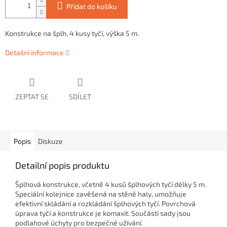
Přidat do košíku
Konstrukce na šplh, 4 kusy tyčí, výška 5 m.
Detailní informace
ZEPTAT SE
SDÍLET
Popis
Diskuze
Detailní popis produktu
Šplhová konstrukce, včetně 4 kusů šplhových tyčí délky 5 m.
S
peciální kolejnice zavěšená na stěně haly, umožňuje
efektivní skládání a rozkládání šplhových tyčí. Povrchová
úprava tyčí a konstrukce je komaxit. Součástí sady jsou
podlahové úchyty pro bezpečné užívání.