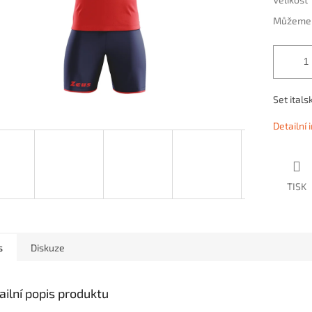
Můžeme d
Set ital
Detailní
TISK
s
Diskuze
ailní popis produktu