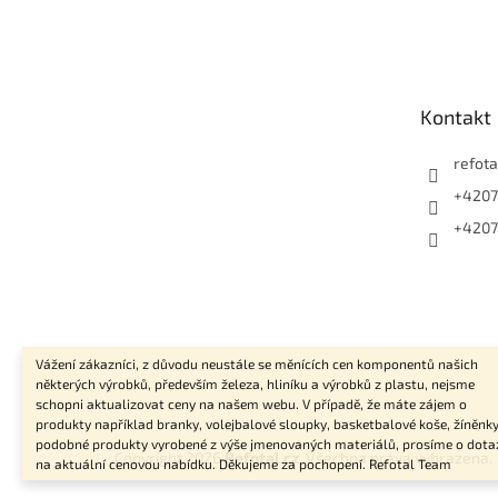
Z
á
p
a
t
Kontakt
í
refota
+4207
+4207
Vážení zákazníci, z důvodu neustále se měnících cen komponentů našich
některých výrobků, především železa, hliníku a výrobků z plastu, nejsme
schopni aktualizovat ceny na našem webu. V případě, že máte zájem o
produkty například branky, volejbalové sloupky, basketbalové koše, žíněnky
podobné produkty vyrobené z výše jmenovaných materiálů, prosíme o dota
Copyright 2026
Refotal.cz
. Všechna práva vyhrazena.
na aktuální cenovou nabídku. Děkujeme za pochopení. Refotal Team