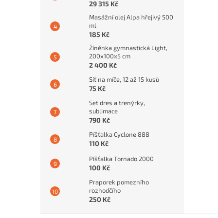
29 315 Kč
Masážní olej Alpa hřejivý 500
ml
185 Kč
Žíněnka gymnastická Light,
200x100x5 cm
2 400 Kč
Síť na míče, 12 až 15 kusů
75 Kč
Set dres a trenýrky,
sublimace
790 Kč
Píšťalka Cyclone 888
110 Kč
Píšťalka Tornado 2000
100 Kč
Praporek pomezního
rozhodčího
250 Kč