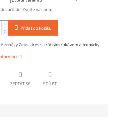
oručit do:
Zvolte variantu
Přidat do košíku
ské značky Zeus, dres s krátkým rukávem a trenýrky.
 informace
ZEPTAT SE
SDÍLET