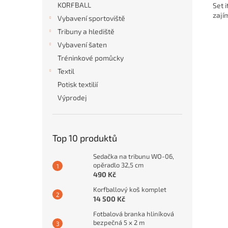
KORFBALL
Set 
zají
Vybavení sportoviště
Tribuny a hlediště
Vybavení šaten
Tréninkové pomůcky
Textil
Potisk textilií
Výprodej
Top 10 produktů
Sedačka na tribunu WO-06,
opěradlo 32,5 cm
490 Kč
Korfballový koš komplet
14 500 Kč
Fotbalová branka hliníková
bezpečná 5 x 2 m