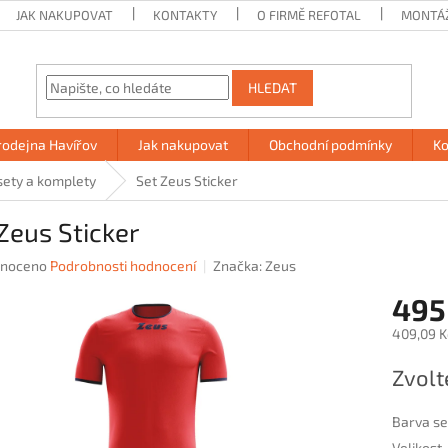
JAK NAKUPOVAT
KONTAKTY
O FIRMĚ REFOTAL
MONTÁ
HLEDAT
rodejna Havířov
Jak nakupovat
Obchodní podmínky
Ko
sety a komplety
Set Zeus Sticker
Zeus Sticker
né
noceno
Podrobnosti hodnocení
Značka:
Zeus
ení
495
u
409,09 K
Měrná
Zvolt
cena:
ek.
Barva se
Velikost