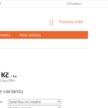
ŽE
PRODEJNA HAVÍŘOV
PODMÍNKY OCHRANY OSOBNÍCH ÚDAJŮ
Přihlášení
NÁKUPNÍ
Prázdný košík
KOŠÍK
ntakty
Naše zakázky
 Kč
/ ks
č bez DPH
e variantu
tu