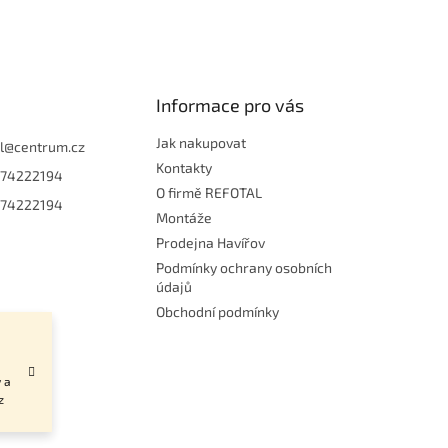
Informace pro vás
Jak nakupovat
l
@
centrum.cz
Kontakty
74222194
O firmě REFOTAL
74222194
Montáže
Prodejna Havířov
Podmínky ochrany osobních
údajů
Obchodní podmínky
 a
z