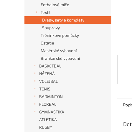
n
Fotbalové míče
e
Textil
l
Dresy, sety a komplety
Soupravy
Tréninkové pomůcky
Ostatní
Masérské vybavení
Brankářské vybavení
BASKETBAL
HÁZENÁ
VOLEJBAL
TENIS
BADMINTON
FLORBAL
Popi
GYMNASTIKA
ATLETIKA
Det
RUGBY