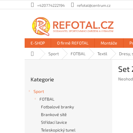
Přejít
+420774222194
refotal@centrum.cz
na
obsah
E-SHOP
O firmě REFOTAL
Montáže
P
Domů
Sport
FOTBAL
Textil
Dresy, 
P
Set 
o
Přeskočit
s
Kategorie
Průměr
Neohod
kategorie
t
hodnoc
r
produkt
Sport
a
je
FOTBAL
n
0,0
Fotbalové branky
z
n
5
í
Brankové sítě
hvězdič
p
Střídací lavice
a
Teleskopický tunel