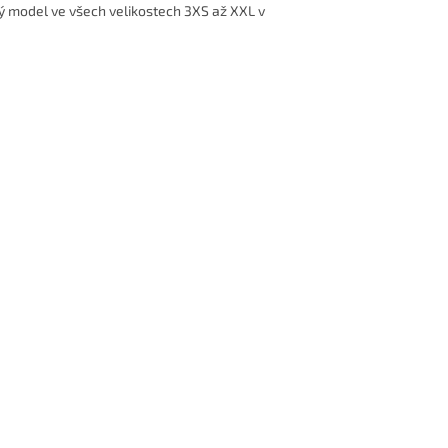
ný model
ve všech velikostech 3XS až XXL
v