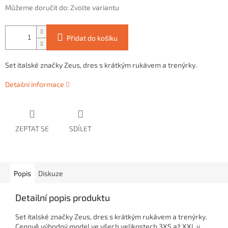
Můžeme doručit do:
Zvolte variantu
Přidat do košíku
Set italské značky Zeus, dres s krátkým rukávem a trenýrky.
Detailní informace
ZEPTAT SE
SDÍLET
Popis
Diskuze
Detailní popis produktu
Set italské značky Zeus, dres s krátkým rukávem a trenýrky.
Cenově výhodný model
ve všech velikostech 3XS až XXL
v