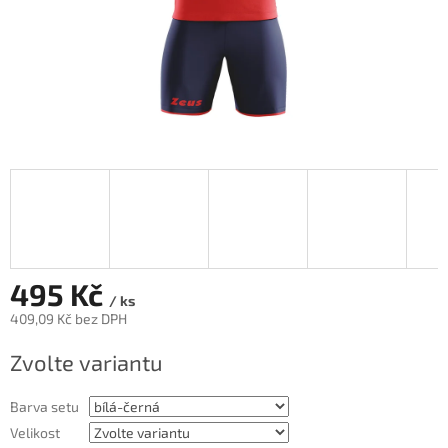
495 Kč
/ ks
409,09 Kč bez DPH
Měrná
Zvolte variantu
cena:
Barva setu
Velikost