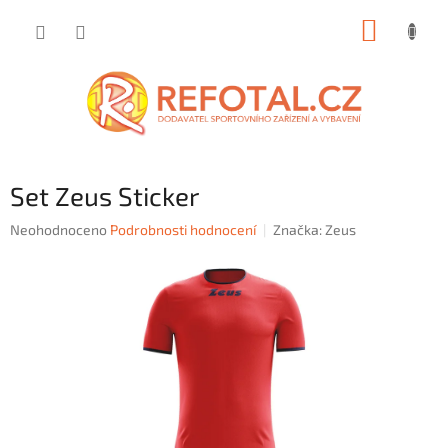
Přejít
NÁKUP
na
obsah
KOŠÍK
Set Zeus Sticker
Průměrné
Neohodnoceno
Podrobnosti hodnocení
Značka:
Zeus
hodnocení
produktu
je
0,0
z
5
hvězdiček.