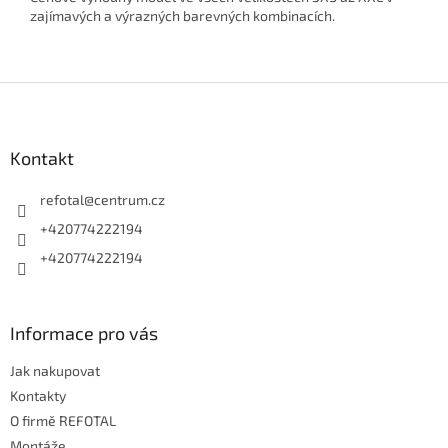
zajímavých a výrazných barevných kombinacích.
Z
á
p
a
Kontakt
t
í
refotal
@
centrum.cz
+420774222194
+420774222194
Informace pro vás
Jak nakupovat
Kontakty
O firmě REFOTAL
Montáže