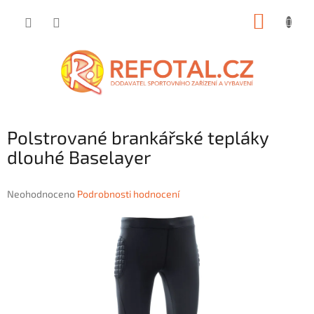
Přejít
NÁKUP
na
obsah
KOŠÍK
Polstrované brankářské tepláky
dlouhé Baselayer
Průměrné
Neohodnoceno
Podrobnosti hodnocení
hodnocení
produktu
je
0,0
z
5
hvězdiček.