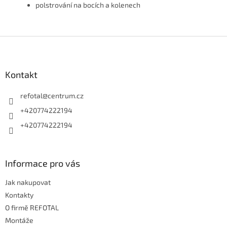
polstrování na bocích a kolenech
Z
á
p
a
Kontakt
t
í
refotal
@
centrum.cz
+420774222194
+420774222194
Informace pro vás
Jak nakupovat
Kontakty
O firmě REFOTAL
Montáže