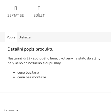
ZEPTAT SE
SDÍLET
Popis
Diskuze
Detailní popis produktu
Nástěnný držák šplhového lana, ukotvený na stálo do stěny
haly nebo do nosného sloupu haly.
cena bez lana
cena bez montáže
Z
á
p