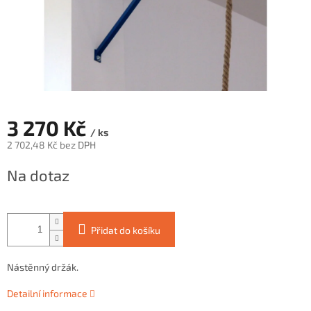
3 270 Kč
/ ks
2 702,48 Kč bez DPH
Měrná
Na dotaz
cena:
Přidat do košíku
Nástěnný držák.
Detailní informace