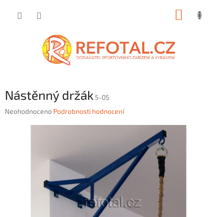
Přejít
NÁKUP
na
obsah
KOŠÍK
Nástěnný držák
5-05
Průměrné
Neohodnoceno
Podrobnosti hodnocení
hodnocení
produktu
je
0,0
z
5
hvězdiček.