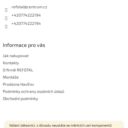
t
í
refotal
@
centrum.cz
+420774222194
+420774222194
Informace pro vás
Jak nakupovat
Kontakty
O firmě REFOTAL
Montáže
Prodejna Havířov
Podmínky ochrany osobních údajů
Obchodní podmínky
Vážení zákazníci, z důvodu neustále se měnících cen komponentů