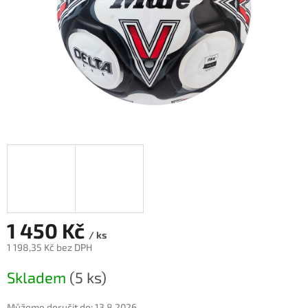
1 450 Kč
/ ks
1 198,35 Kč bez DPH
Měrná
Skladem
(5 ks)
cena:
Můžeme doručit do:
13.8.2026