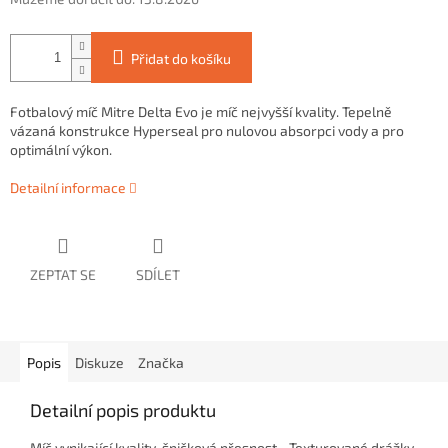
Přidat do košíku
Fotbalový míč Mitre Delta Evo je míč nejvyšší kvality.
Tepelně
vázaná konstrukce Hyperseal pro nulovou absorpci vody a pro
optimální výkon.
Detailní informace
ZEPTAT SE
SDÍLET
Popis
Diskuze
Značka
Detailní popis produktu
Míč vynikající kvality, š
pičková přesnost - Texturované drážky