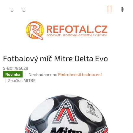
Přejít
NÁKUP
na
obsah
KOŠÍK
Fotbalový míč Mitre Delta Evo
5-B01786C29
Průměrné
Neohodnoceno
Podrobnosti hodnocení
Novinka
hodnocení
Značka:
MITRE
produktu
je
0,0
z
5
hvězdiček.