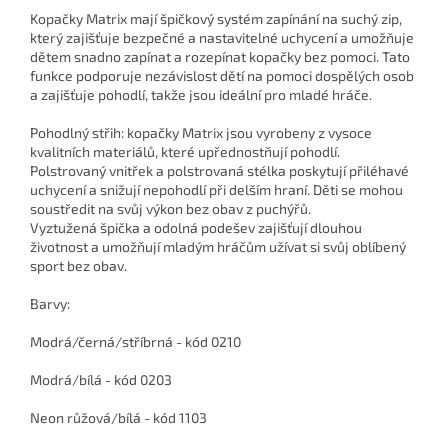
Kopačky Matrix mají špičkový systém zapínání na suchý zip,
který zajišťuje bezpečné a nastavitelné uchycení a umožňuje
dětem snadno zapínat a rozepínat kopačky bez pomoci. Tato
funkce podporuje nezávislost dětí na pomoci dospělých osob
a zajišťuje pohodlí, takže jsou ideální pro mladé hráče.
Pohodlný střih: kopačky Matrix jsou vyrobeny z vysoce
kvalitních materiálů, které upřednostňují pohodlí.
Polstrovaný vnitřek a polstrovaná stélka poskytují přiléhavé
uchycení a snižují nepohodlí při delším hraní. Děti se mohou
soustředit na svůj výkon bez obav z puchýřů.
Vyztužená špička a odolná podešev zajišťují dlouhou
životnost a umožňují mladým hráčům užívat si svůj oblíbený
sport bez obav.
Barvy:
Modrá/černá/stříbrná - kód 0210
Modrá/bílá - kód 0203
Neon růžová/bílá - kód 1103