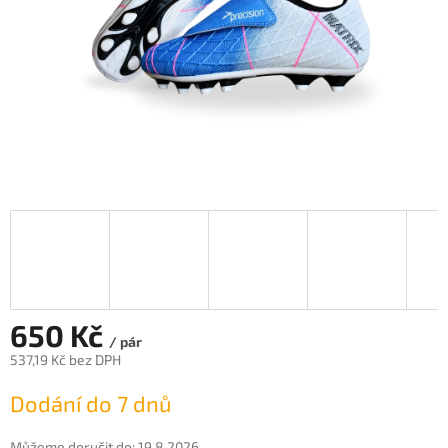
650 Kč
/ pár
537,19 Kč bez DPH
Měrná
Dodání do 7 dnů
cena:
Můžeme doručit do:
19.8.2026