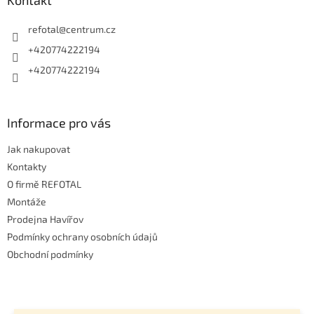
a
Kontakt
t
í
refotal
@
centrum.cz
+420774222194
+420774222194
Informace pro vás
Jak nakupovat
Kontakty
O firmě REFOTAL
Montáže
Prodejna Havířov
Podmínky ochrany osobních údajů
Obchodní podmínky