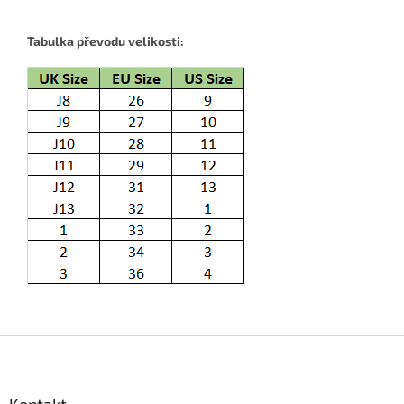
Tabulka převodu velikosti:
Z
á
p