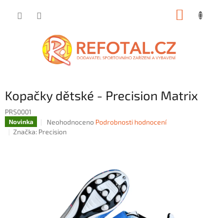
Přejít
NÁKUP
na
obsah
KOŠÍK
Kopačky dětské - Precision Matrix
PRS0001
Průměrné
Neohodnoceno
Podrobnosti hodnocení
Novinka
hodnocení
Značka:
Precision
produktu
je
0,0
z
5
hvězdiček.