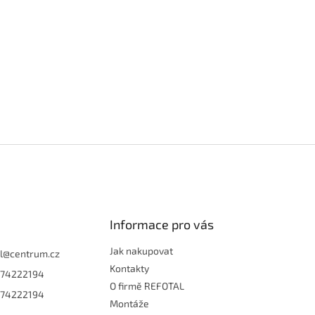
Informace pro vás
Jak nakupovat
l
@
centrum.cz
Kontakty
74222194
O firmě REFOTAL
74222194
Montáže