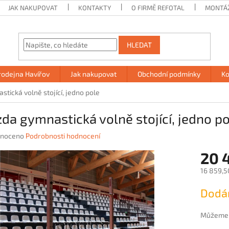
JAK NAKUPOVAT
KONTAKTY
O FIRMĚ REFOTAL
MONTÁ
HLEDAT
rodejna Havířov
Jak nakupovat
Obchodní podmínky
Ko
tická volně stojící, jedno pole
da gymnastická volně stojící, jedno p
né
noceno
Podrobnosti hodnocení
ení
20 
u
16 859,5
Měrná
Dodán
cena:
ek.
Můžeme d