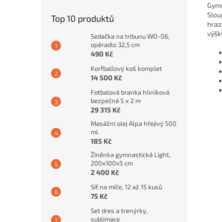
Gymn
Slou
Top 10 produktů
hraz
výšk
Sedačka na tribunu WO-06,
opěradlo 32,5 cm
490 Kč
Korfballový koš komplet
14 500 Kč
Fotbalová branka hliníková
bezpečná 5 x 2 m
29 315 Kč
Masážní olej Alpa hřejivý 500
ml
185 Kč
Žíněnka gymnastická Light,
200x100x5 cm
2 400 Kč
Síť na míče, 12 až 15 kusů
75 Kč
Set dres a trenýrky,
sublimace