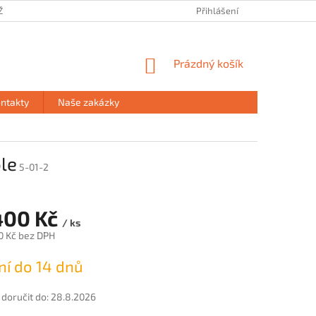
ŽE
PRODEJNA HAVÍŘOV
PODMÍNKY OCHRANY OSOBNÍCH ÚDAJŮ
Přihlášení
NÁKUPNÍ
Prázdný košík
KOŠÍK
ntakty
Naše zakázky
ole
5-01-2
400 Kč
/ ks
0 Kč bez DPH
í do 14 dnů
oručit do:
28.8.2026