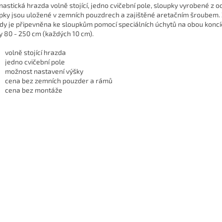
astická hrazda volně stojící, jedno cvičební pole, sloupky vyrobené z o
pky jsou uložené v zemních pouzdrech a zajištěné aretačním šroubem. Z
dy je připevněna ke sloupkům pomocí speciálních úchytů na obou koncí
y 80 - 250 cm (každých 10 cm).
volně stojící hrazda
jedno cvičební pole
možnost nastavení výšky
cena bez zemních pouzder a rámů
cena bez montáže