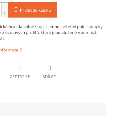
Přidat do košíku
ká hrazda volně stojící, jedno cvičební pole, sloupky
 z ocelových profilů, které jsou uložené v zemních
ch.
 informace
ZEPTAT SE
SDÍLET