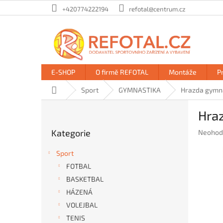
Přejít
+420774222194
refotal@centrum.cz
na
obsah
E-SHOP
O firmě REFOTAL
Montáže
P
Domů
Sport
GYMNASTIKA
Hrazda gymnas
P
Hraz
o
Přeskočit
s
Kategorie
Průměr
Neohod
kategorie
t
hodnoc
r
produkt
Sport
a
je
FOTBAL
n
0,0
BASKETBAL
z
n
5
í
HÁZENÁ
hvězdič
p
VOLEJBAL
a
TENIS