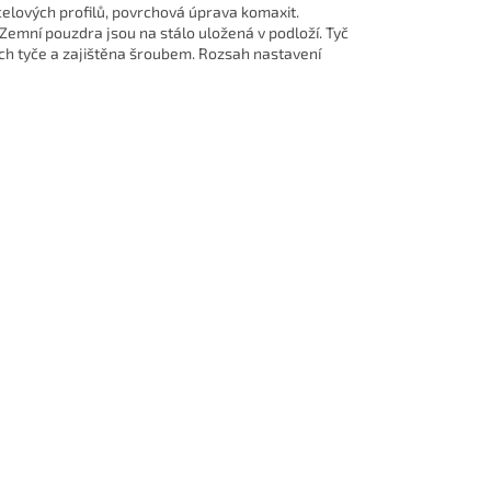
celových profilů, povrchová úprava komaxit.
emní pouzdra jsou na stálo uložená v podloží. T
yč
ch tyče a zajištěna šroubem. Rozsah nastavení