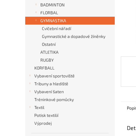
n
BADMINTON
e
FLORBAL
l
GYMNASTIKA
Cvičební nářadí
Gymnastické a dopadové žíněnky
Ostatní
ATLETIKA
RUGBY
KORFBALL
Vybavení sportoviště
Tribuny a hlediště
Vybavení šaten
Tréninkové pomůcky
Textil
Popi
Potisk textilií
Výprodej
Det