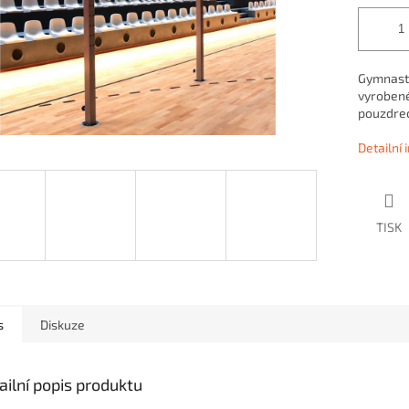
Gymnastic
vyrobené
pouzdre
Detailní
TISK
s
Diskuze
ailní popis produktu