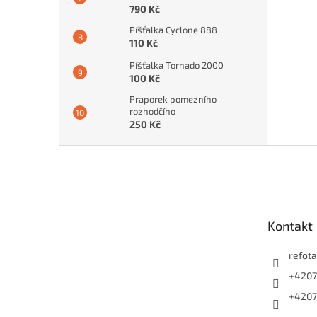
790 Kč
Píšťalka Cyclone 888
110 Kč
Píšťalka Tornado 2000
100 Kč
Praporek pomezního
rozhodčího
250 Kč
Z
á
p
a
t
Kontakt
í
refota
+4207
+4207