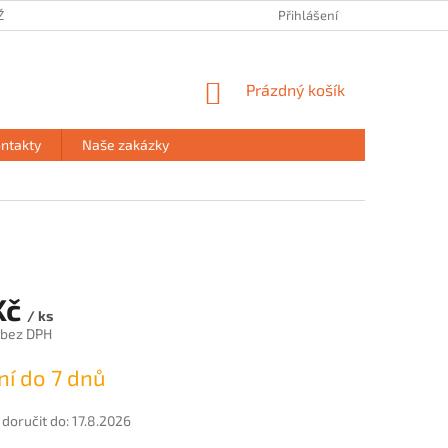
ŽE
PRODEJNA HAVÍŘOV
PODMÍNKY OCHRANY OSOBNÍCH ÚDAJŮ
Přihlášení
NÁKUPNÍ
Prázdný košík
KOŠÍK
ntakty
Naše zakázky
Kč
/ ks
 bez DPH
í do 7 dnů
oručit do:
17.8.2026