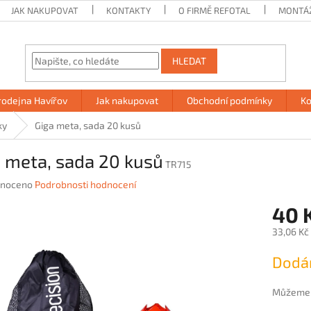
JAK NAKUPOVAT
KONTAKTY
O FIRMĚ REFOTAL
MONTÁ
HLEDAT
rodejna Havířov
Jak nakupovat
Obchodní podmínky
Ko
ky
Giga meta, sada 20 kusů
 meta, sada 20 kusů
TR715
né
noceno
Podrobnosti hodnocení
ení
40 
u
33,06 Kč
Měrná
Dodán
cena:
ek.
Můžeme d