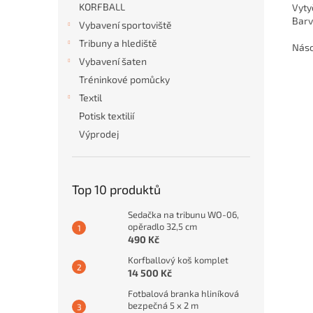
KORFBALL
Vyty
Barv
Vybavení sportoviště
Tribuny a hlediště
Náso
Vybavení šaten
Tréninkové pomůcky
Textil
Potisk textilií
Výprodej
Top 10 produktů
Sedačka na tribunu WO-06,
opěradlo 32,5 cm
490 Kč
Korfballový koš komplet
14 500 Kč
Fotbalová branka hliníková
bezpečná 5 x 2 m