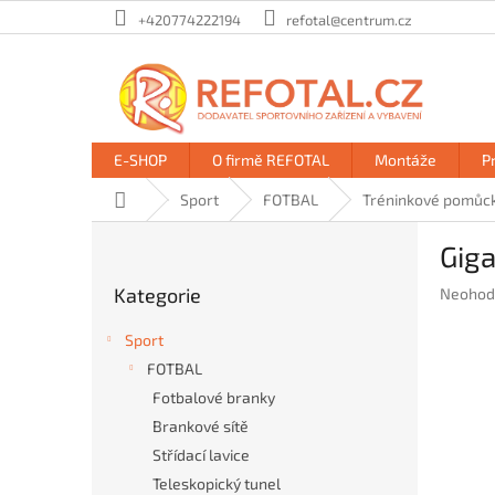
Přejít
+420774222194
refotal@centrum.cz
na
obsah
E-SHOP
O firmě REFOTAL
Montáže
P
Domů
Sport
FOTBAL
Tréninkové pomůc
P
Giga
o
Přeskočit
s
Kategorie
Průměr
Neohod
kategorie
t
hodnoc
r
produkt
Sport
a
je
FOTBAL
n
0,0
Fotbalové branky
z
n
5
í
Brankové sítě
hvězdič
p
Střídací lavice
a
Teleskopický tunel