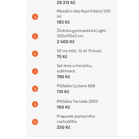
29 315 Kč
Masážní olej Alpa hřejivý 500
ml
185 Kč
Žíněnka gymnastická Light,
200x100x5 cm
2 400 Kč
Síť na míče, 12 až 15 kusů
75 Kč
Set dres a trenýrky,
sublimace
790 Kč
Píšťalka Cyclone 888
110 Kč
Píšťalka Tornado 2000
100 Kč
Praporek pomezního
rozhodčího
250 Kč