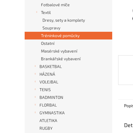
n
Fotbalové míče
e
Textil
l
Dresy, sety a komplety
Soupravy
Tréninkové pomůcky
Ostatní
Masérské vybavení
Brankářské vybavení
BASKETBAL
HÁZENÁ
VOLEJBAL
TENIS
BADMINTON
FLORBAL
Popi
GYMNASTIKA
ATLETIKA
Det
RUGBY