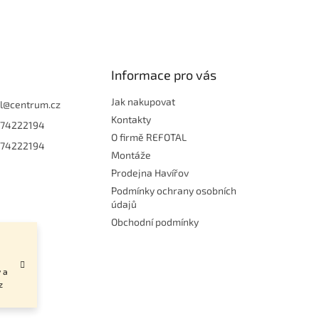
Informace pro vás
Jak nakupovat
l
@
centrum.cz
Kontakty
74222194
O firmě REFOTAL
74222194
Montáže
Prodejna Havířov
Podmínky ochrany osobních
údajů
Obchodní podmínky
 a
z