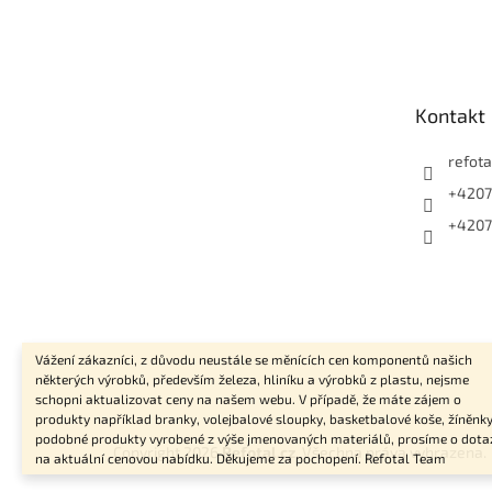
Z
á
p
a
t
Kontakt
í
refota
+4207
+4207
Vážení zákazníci, z důvodu neustále se měnících cen komponentů našich
některých výrobků, především železa, hliníku a výrobků z plastu, nejsme
schopni aktualizovat ceny na našem webu. V případě, že máte zájem o
produkty například branky, volejbalové sloupky, basketbalové koše, žíněnky
podobné produkty vyrobené z výše jmenovaných materiálů, prosíme o dota
Copyright 2026
Refotal.cz
. Všechna práva vyhrazena.
na aktuální cenovou nabídku. Děkujeme za pochopení. Refotal Team