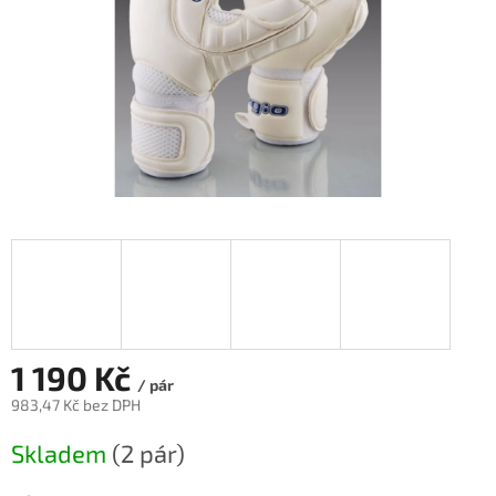
1 190 Kč
/ pár
983,47 Kč bez DPH
Měrná
Skladem
(2 pár)
cena: