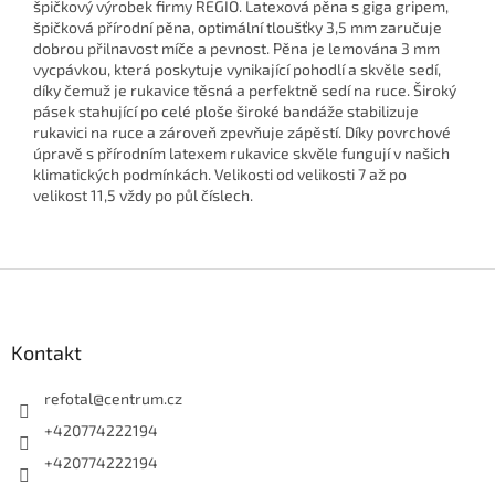
špičkový výrobek firmy REGIO. Latexová pěna s giga gripem,
špičková přírodní pěna, optimální tloušťky 3,5 mm zaručuje
dobrou přilnavost míče a pevnost. Pěna je lemována 3 mm
vycpávkou, která poskytuje vynikající pohodlí a skvěle sedí,
díky čemuž je rukavice těsná a perfektně sedí na ruce. Široký
pásek stahující po celé ploše široké bandáže stabilizuje
rukavici na ruce a zároveň zpevňuje zápěstí. Díky povrchové
úpravě s přírodním latexem rukavice skvěle fungují v našich
klimatických podmínkách. Velikosti od velikosti 7 až po
velikost 11,5 vždy po půl číslech.
Z
á
p
a
Kontakt
t
í
refotal
@
centrum.cz
+420774222194
+420774222194