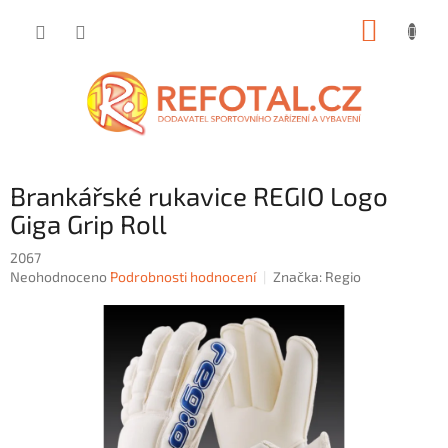
Přejít
NÁKUP
na
obsah
KOŠÍK
Brankářské rukavice REGIO Logo
Giga Grip Roll
2067
Průměrné
Neohodnoceno
Podrobnosti hodnocení
Značka:
Regio
hodnocení
produktu
je
0,0
z
5
hvězdiček.