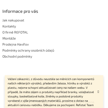
Informace pro vás
Jak nakupovat
Kontakty
O firmě REFOTAL
Montáže
Prodejna Havířov
Podmínky ochrany osobních údajů
Obchodní podmínky
Vážení zákazníci, z důvodu neustále se měnících cen komponentů
našich některých výrobků, především železa, hliníku a výrobků z
Vytvořil Shoptet
plastu, nejsme schopni aktualizovat ceny na našem webu. V
případě, že máte zájem o produkty například branky, volejbalové
sloupky, basketbalové koše, žíněnky a podobné produkty
vyrobené z výše jmenovaných materiálů, prosíme o dotaz na
Copyright 2026
Refotal.cz
. Všechna práva vyhrazena.
aktuální cenovou nabídku. Děkujeme za pochopení. Refotal Team