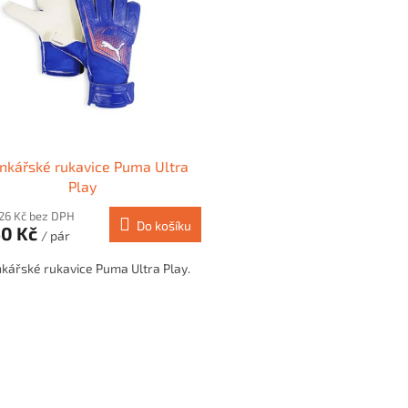
nkářské rukavice Puma Ultra
Play
26 Kč bez DPH
Do košíku
50 Kč
/ pár
kářské rukavice Puma Ultra Play.
O
v
l
á
d
a