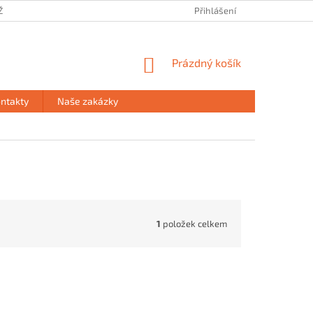
ŽE
PRODEJNA HAVÍŘOV
PODMÍNKY OCHRANY OSOBNÍCH ÚDAJŮ
Přihlášení
NÁKUPNÍ
Prázdný košík
KOŠÍK
ntakty
Naše zakázky
1
položek celkem