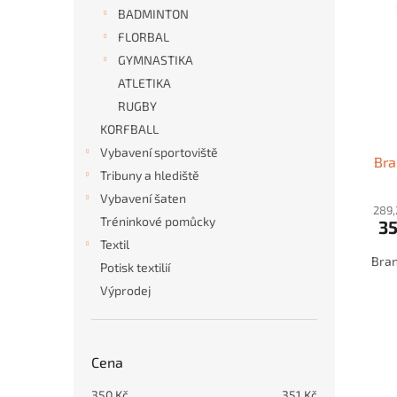
i
r
n
BADMINTON
s
o
e
FLORBAL
p
d
l
r
u
GYMNASTIKA
o
k
ATLETIKA
d
t
RUGBY
u
ů
KORFBALL
k
Vybavení sportoviště
t
Bra
ů
Tribuny a hlediště
Vybavení šaten
289,
Tréninkové pomůcky
3
Textil
Bran
Potisk textilií
Výprodej
Cena
350
Kč
351
Kč