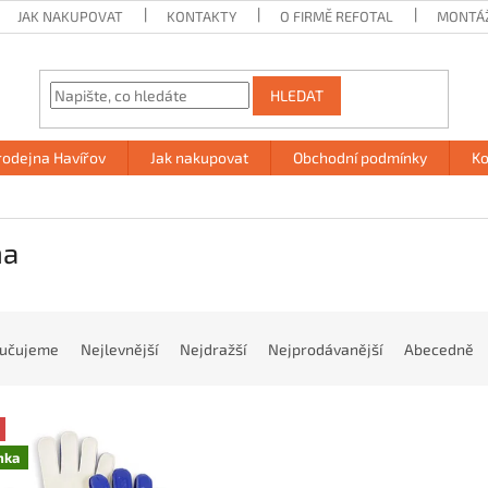
JAK NAKUPOVAT
KONTAKTY
O FIRMĚ REFOTAL
MONTÁ
HLEDAT
rodejna Havířov
Jak nakupovat
Obchodní podmínky
Ko
ma
učujeme
Nejlevnější
Nejdražší
Nejprodávanější
Abecedně
nka