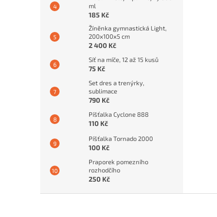
ml
185 Kč
Žíněnka gymnastická Light,
200x100x5 cm
2 400 Kč
Síť na míče, 12 až 15 kusů
75 Kč
Set dres a trenýrky,
sublimace
790 Kč
Píšťalka Cyclone 888
110 Kč
Píšťalka Tornado 2000
100 Kč
Praporek pomezního
rozhodčího
250 Kč
Z
á