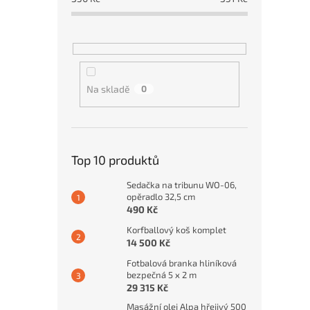
Na skladě
0
Top 10 produktů
Sedačka na tribunu WO-06,
opěradlo 32,5 cm
490 Kč
Korfballový koš komplet
14 500 Kč
Fotbalová branka hliníková
bezpečná 5 x 2 m
29 315 Kč
Masážní olej Alpa hřejivý 500