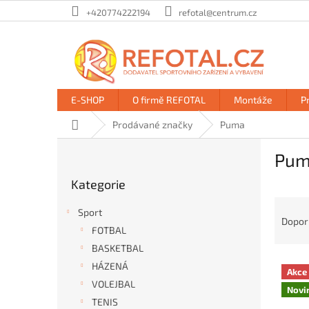
Přejít
+420774222194
refotal@centrum.cz
na
obsah
E-SHOP
O firmě REFOTAL
Montáže
P
Domů
Prodávané značky
Puma
P
Pu
o
Přeskočit
s
Kategorie
kategorie
t
Ř
r
Sport
a
a
Dopor
FOTBAL
z
n
e
BASKETBAL
n
V
n
í
HÁZENÁ
Akce
ý
í
p
VOLEJBAL
Novi
p
p
a
TENIS