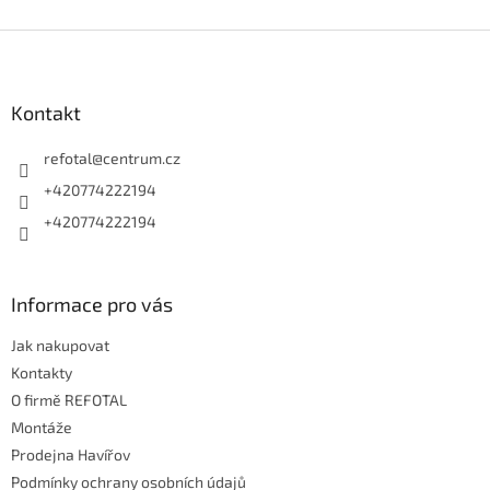
Z
á
p
a
Kontakt
t
í
refotal
@
centrum.cz
+420774222194
+420774222194
Informace pro vás
Jak nakupovat
Kontakty
O firmě REFOTAL
Montáže
Prodejna Havířov
Podmínky ochrany osobních údajů