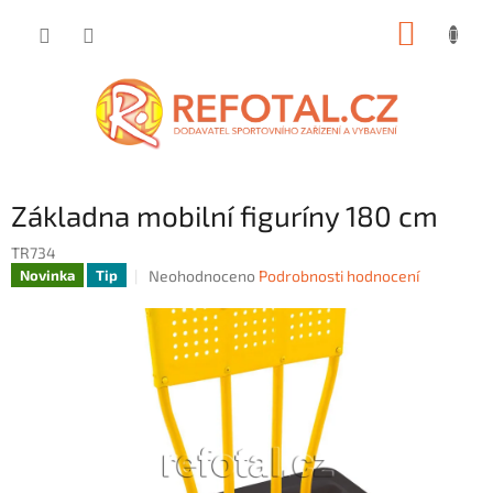
Přejít
NÁKUP
na
obsah
KOŠÍK
Základna mobilní figuríny 180 cm
TR734
Průměrné
Neohodnoceno
Podrobnosti hodnocení
Novinka
Tip
hodnocení
produktu
je
0,0
z
5
hvězdiček.