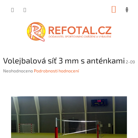
Přejít
NÁKUP
na
obsah
KOŠÍK
Volejbalová síť 3 mm s anténkami
2-09
Průměrné
Neohodnoceno
Podrobnosti hodnocení
hodnocení
produktu
je
0,0
z
5
hvězdiček.