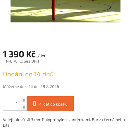
1 390 Kč
/ ks
1 148,76 Kč bez DPH
Měrná
Dodání do 14 dnů
cena:
Můžeme doručit do:
28.8.2026
Přidat do košíku
Volejbalová síť 3 mm Polypropylen s anténkami. Barva černá nebo
bílá.