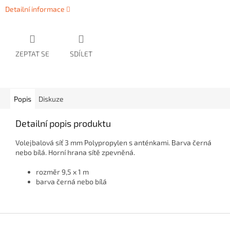
Detailní informace
ZEPTAT SE
SDÍLET
Popis
Diskuze
Detailní popis produktu
Volejbalová síť 3 mm Polypropylen s anténkami. Barva černá
nebo bílá. Horní hrana sítě zpevněná.
rozměr 9,5 x 1 m
barva černá nebo bílá
Z
á