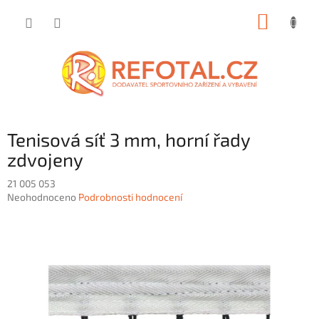
Přejít
NÁKUP
na
obsah
KOŠÍK
Tenisová síť 3 mm, horní řady
zdvojeny
21 005 053
Průměrné
Neohodnoceno
Podrobnosti hodnocení
hodnocení
produktu
je
0,0
z
5
hvězdiček.