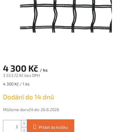
4 300 Kč
/ ks
3 553,72 Kč bez DPH
Měrná
4 300 Kč / 1 ks
cena:
Dodání do 14 dnů
Můžeme doručit do:
26.8.2026
Přidat do košíku