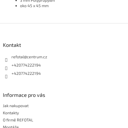
3 mm Polypropylen
oko 45 x 45 mm
Z
á
p
a
Kontakt
t
í
refotal
@
centrum.cz
+420774222194
+420774222194
Informace pro vás
Jak nakupovat
Kontakty
O firmě REFOTAL
Montáže