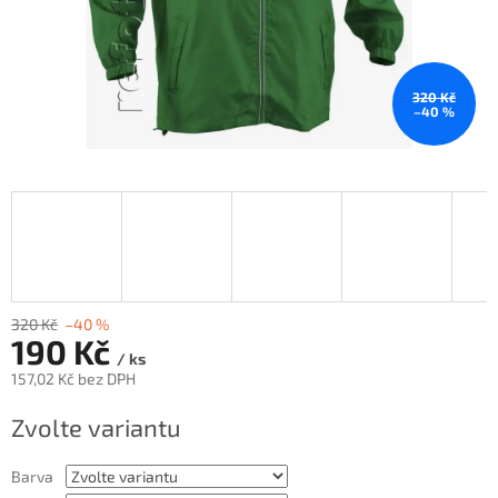
320 Kč
–40 %
320 Kč
–40 %
190 Kč
/ ks
157,02 Kč bez DPH
Měrná
Zvolte variantu
cena:
Barva