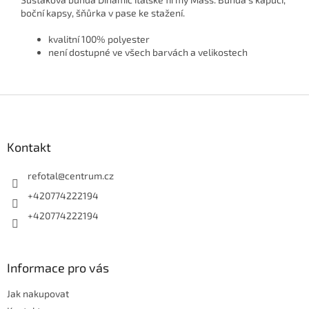
boční kapsy, šňůrka v pase ke stažení.
kvalitní 100% polyester
není dostupné ve všech barvách a velikostech
Z
á
p
a
Kontakt
t
í
refotal
@
centrum.cz
+420774222194
+420774222194
Informace pro vás
Jak nakupovat