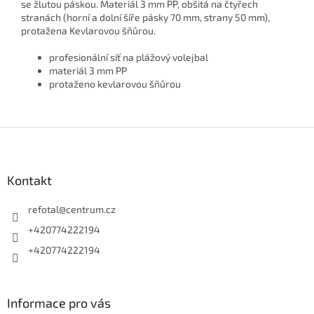
se žlutou páskou. Materiál 3 mm PP, obšitá na čtyřech
stranách (horní a dolní šíře pásky 70 mm, strany 50 mm),
protažena Kevlarovou šňůrou.
profesionální síť na plážový volejbal
materiál 3 mm PP
protaženo kevlarovou šňůrou
Z
á
p
a
Kontakt
t
í
refotal
@
centrum.cz
+420774222194
+420774222194
Informace pro vás