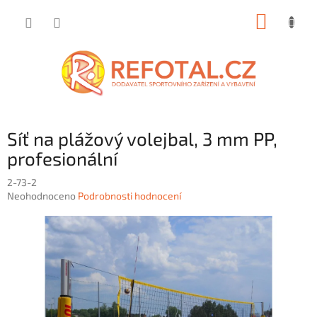
Přejít
NÁKUP
na
obsah
KOŠÍK
Síť na plážový volejbal, 3 mm PP,
profesionální
2-73-2
Průměrné
Neohodnoceno
Podrobnosti hodnocení
hodnocení
produktu
je
0,0
z
5
hvězdiček.