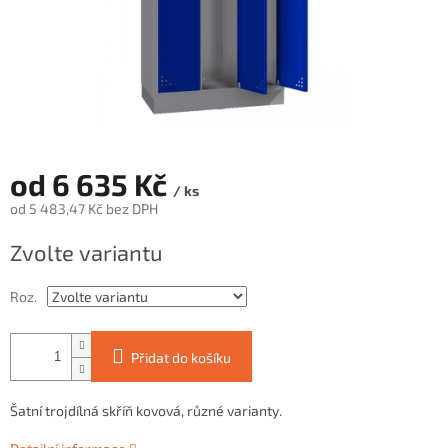
od
6 635 Kč
/ ks
od
5 483,47 Kč
bez DPH
Měrná
Zvolte variantu
cena:
Roz.
Přidat do košíku
Šatní trojdílná skříň kovová, různé varianty.