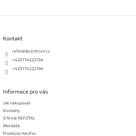
Z
á
p
a
Kontakt
t
í
refotal
@
centrum.cz
+420774222194
+420774222194
Informace pro vás
Jak nakupovat
Kontakty
O firmě REFOTAL
Montáže
Prodejna Havířov