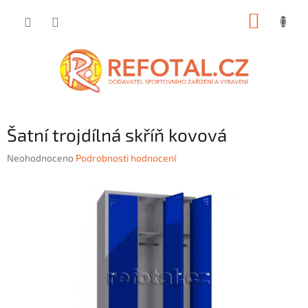
Přejít
NÁKUP
na
obsah
KOŠÍK
Šatní trojdílná skříň kovová
Průměrné
Neohodnoceno
Podrobnosti hodnocení
hodnocení
produktu
je
0,0
z
5
hvězdiček.