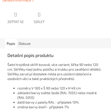
Detailní informace
ZEPTAT SE
SDÍLET
Popis
Diskuze
Detailní popis produktu
Šatní trojdílná skříň kovová, více variant, šířka 90 nebo 120
cm. Skříňky mají jednu poličku a trubku pro zavěšení věšáků.
Skříňky zaručují dostatek místa pro uložení oblečení a
osobních věcí a také praktických předmětů.
rozměry V 180 x Š 90 nebo 120 x H 49 cm
základní barvy světle šedá (RAL 7035) nebo m
odrá
(RAL 5010)
další barvy z palety RAL - příplatek 10%
z
měna barvy dveří -
příplatek 7%