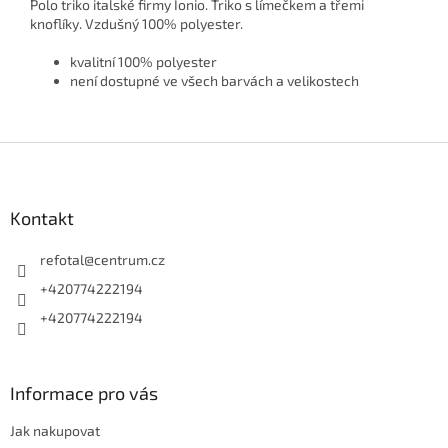
Polo triko italské firmy Ionio. Triko s límečkem a třemi
knoflíky. Vzdušný 100% polyester.
kvalitní 100% polyester
není dostupné ve všech barvách a velikostech
Z
á
p
a
Kontakt
t
í
refotal
@
centrum.cz
+420774222194
+420774222194
Informace pro vás
Jak nakupovat