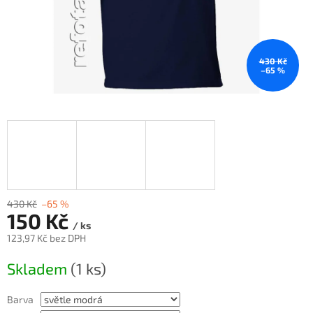
430 Kč
–65 %
430 Kč
–65 %
150 Kč
/ ks
123,97 Kč bez DPH
Měrná
Skladem
(1 ks)
cena:
Barva