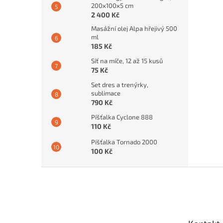
200x100x5 cm
2 400 Kč
Masážní olej Alpa hřejivý 500
ml
185 Kč
Síť na míče, 12 až 15 kusů
75 Kč
Set dres a trenýrky,
sublimace
790 Kč
Píšťalka Cyclone 888
110 Kč
Píšťalka Tornado 2000
100 Kč
Z
á
p
a
t