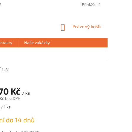
ŽE
PRODEJNA HAVÍŘOV
PODMÍNKY OCHRANY OSOBNÍCH ÚDAJŮ
Přihlášení
NÁKUPNÍ
Prázdný košík
KOŠÍK
ntakty
Naše zakázky
t
1-81
070 Kč
/ ks
 Kč bez DPH
 / 1 ks
í do 14 dnů