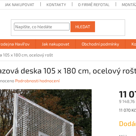
JAK NAKUPOVAT
KONTAKTY
O FIRMĚ REFOTAL
MONTÁ
HLEDAT
rodejna Havířov
Jak nakupovat
Obchodní podmínky
Ko
 105 x 180 cm, ocelový rošt
zová deska 105 x 180 cm, ocelový roš
né
noceno
Podrobnosti hodnocení
ení
11 
u
9 148,76
Měrná
11 070 Kč
cena:
ek.
Dodán