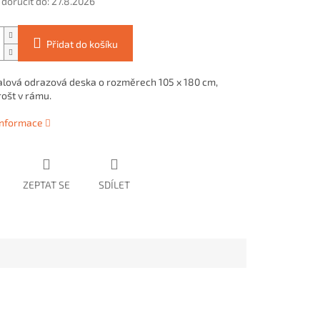
oručit do:
27.8.2026
Přidat do košíku
lová odrazová deska o rozměrech 105 x 180 cm,
rošt v rámu.
 informace
ZEPTAT SE
SDÍLET