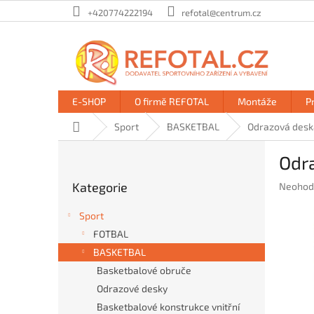
Přejít
+420774222194
refotal@centrum.cz
na
obsah
E-SHOP
O firmě REFOTAL
Montáže
P
Domů
Sport
BASKETBAL
Odrazová deska
P
Odra
o
Přeskočit
s
Kategorie
Průměr
Neohod
kategorie
t
hodnoc
r
produkt
Sport
a
je
FOTBAL
n
0,0
BASKETBAL
z
n
5
í
Basketbalové obruče
hvězdič
p
Odrazové desky
a
Basketbalové konstrukce vnitřní