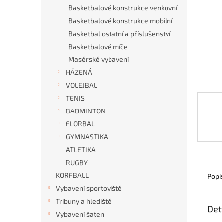
n
Basketbalové konstrukce venkovní
e
Basketbalové konstrukce mobilní
l
Basketbal ostatní a příslušenství
Basketbalové míče
Masérské vybavení
HÁZENÁ
VOLEJBAL
TENIS
BADMINTON
FLORBAL
GYMNASTIKA
ATLETIKA
RUGBY
KORFBALL
Popi
Vybavení sportoviště
Tribuny a hlediště
Det
Vybavení šaten