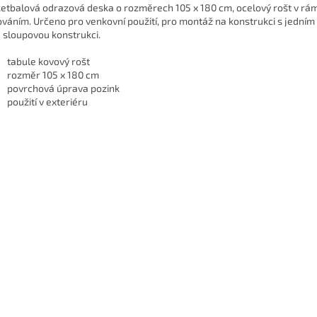
etbalová odrazová deska o rozměrech 105 x 180 cm, ocelový rošt v rám
ováním.
Určeno pro venkovní použití, pro montáž na konstrukci s jední
 sloupovou konstrukci.
tabule kovový rošt
rozměr 105 x 180 cm
povrchová úprava pozink
použití v exteriéru