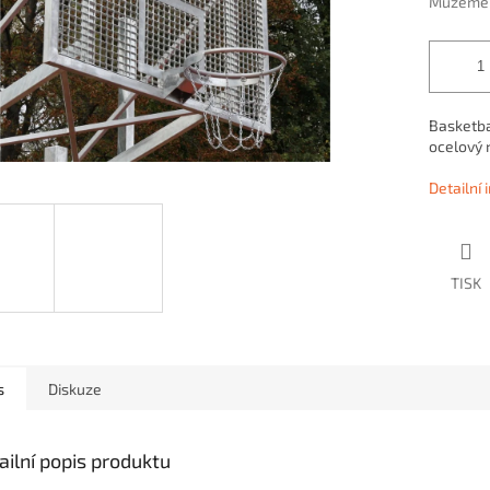
Můžeme d
Basketba
ocelový 
Detailní
TISK
s
Diskuze
ailní popis produktu