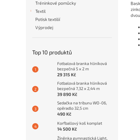
Tréninkové pomůcky
Bask
zink
Textil
dvou
Potisk textilií
Výprodej
Top 10 produktů
Fotbalová branka hliníková
bezpečná 5 x 2 m
29 315 Kč
Fotbalová branka hliníková
bezpečná 7,32 x 2,44 m
39 890 Kč
Sedačka na tribunu WO-06,
opěradlo 32,5 cm
490 Kč
Korfballový koš komplet
14 500 Kč
Žíněnka gymnastická Light,