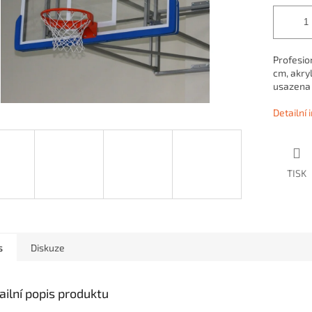
Profesio
cm, akry
usazena
Detailní
TISK
s
Diskuze
ailní popis produktu