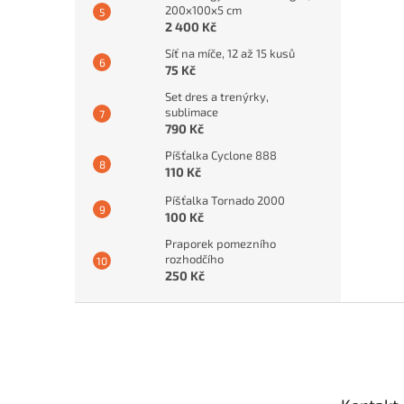
200x100x5 cm
2 400 Kč
Síť na míče, 12 až 15 kusů
75 Kč
Set dres a trenýrky,
sublimace
790 Kč
Píšťalka Cyclone 888
110 Kč
Píšťalka Tornado 2000
100 Kč
Praporek pomezního
rozhodčího
250 Kč
Z
á
p
a
t