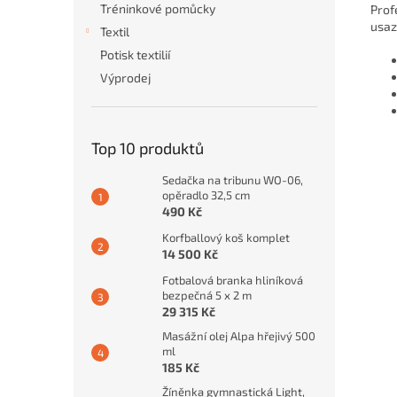
Tréninkové pomůcky
Prof
usaz
Textil
Potisk textilií
Výprodej
Top 10 produktů
Sedačka na tribunu WO-06,
opěradlo 32,5 cm
490 Kč
Korfballový koš komplet
14 500 Kč
Fotbalová branka hliníková
bezpečná 5 x 2 m
29 315 Kč
Masážní olej Alpa hřejivý 500
ml
185 Kč
Žíněnka gymnastická Light,