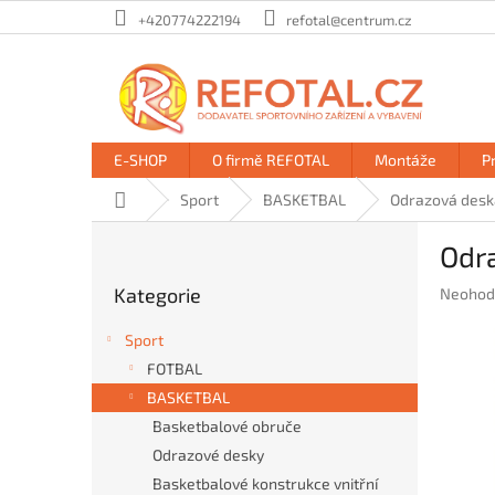
Přejít
+420774222194
refotal@centrum.cz
na
obsah
E-SHOP
O firmě REFOTAL
Montáže
P
Domů
Sport
BASKETBAL
Odrazová deska
P
Odra
o
Přeskočit
s
Kategorie
Průměr
Neohod
kategorie
t
hodnoc
r
produkt
Sport
a
je
FOTBAL
n
0,0
BASKETBAL
z
n
5
í
Basketbalové obruče
hvězdič
p
Odrazové desky
a
Basketbalové konstrukce vnitřní