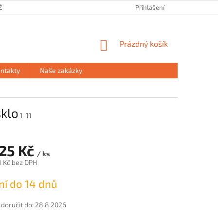
ŽE
PRODEJNA HAVÍŘOV
PODMÍNKY OCHRANY OSOBNÍCH ÚDAJŮ
Přihlášení
NÁKUPNÍ
Prázdný košík
KOŠÍK
ntakty
Naše zakázky
sklo
1-11
725 Kč
/ ks
1 Kč bez DPH
í do 14 dnů
oručit do:
28.8.2026