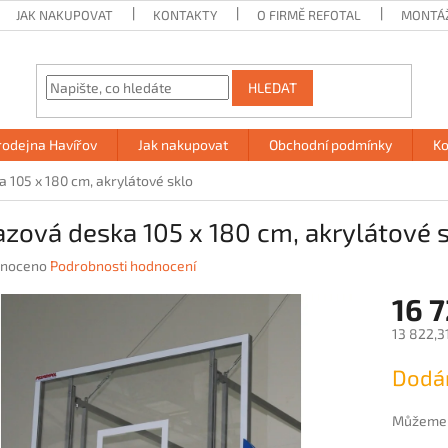
JAK NAKUPOVAT
KONTAKTY
O FIRMĚ REFOTAL
MONTÁ
HLEDAT
rodejna Havířov
Jak nakupovat
Obchodní podmínky
Ko
 105 x 180 cm, akrylátové sklo
zová deska 105 x 180 cm, akrylátové 
né
noceno
Podrobnosti hodnocení
ení
16 
u
13 822,3
Měrná
Dodán
cena:
ek.
Můžeme d