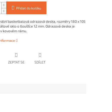
Přidat do košíku
nální basketbalová odrazová deska, rozměry 180 x 105
látové sklo o tloušťce 12 mm. Odrazová deska je
 v kovovém rámu.
 informace
ZEPTAT SE
SDÍLET