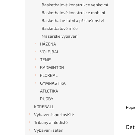
n
Basketbalové konstrukce venkovní
e
Basketbalové konstrukce mobilní
l
Basketbal ostatní a příslušenství
Basketbalové míče
Masérské vybavení
HÁZENÁ
VOLEJBAL
TENIS
BADMINTON
FLORBAL
GYMNASTIKA
ATLETIKA
RUGBY
KORFBALL
Popi
Vybavení sportoviště
Tribuny a hlediště
Det
Vybavení šaten