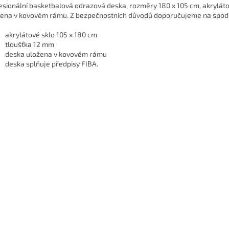
esionální basketbalová odrazová deska, rozměry 180 x 105 cm, akryláto
ena v kovovém rámu. Z bezpečnostních důvodů doporučujeme na spodní
akrylátové sklo 105 x 180 cm
tloušťka 12 mm
deska uložena v kovovém rámu
deska splňuje předpisy FIBA.