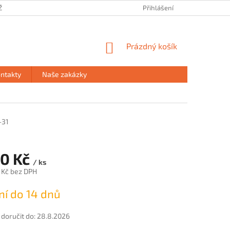
ŽE
PRODEJNA HAVÍŘOV
PODMÍNKY OCHRANY OSOBNÍCH ÚDAJŮ
Přihlášení
NÁKUPNÍ
Prázdný košík
KOŠÍK
ntakty
Naše zakázky
-31
70 Kč
/ ks
 Kč bez DPH
í do 14 dnů
oručit do:
28.8.2026