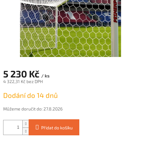
5 230 Kč
/ ks
4 322,31 Kč bez DPH
Měrná
Dodání do 14 dnů
cena:
Můžeme doručit do:
27.8.2026
Přidat do košíku