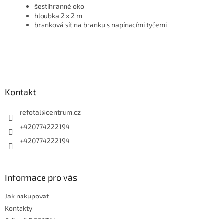
šestihranné oko
hloubka 2 x 2 m
branková síť na branku s napínacími tyčemi
Z
á
p
a
Kontakt
t
í
refotal
@
centrum.cz
+420774222194
+420774222194
Informace pro vás
Jak nakupovat
Kontakty