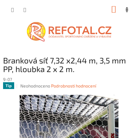
Přejít
NÁKUP
na
obsah
KOŠÍK
Branková síť 7,32 x2,44 m, 3,5 mm
PP, hloubka 2 x 2 m.
9-07
Průměrné
Neohodnoceno
Podrobnosti hodnocení
Tip
hodnocení
produktu
je
0,0
z
5
hvězdiček.