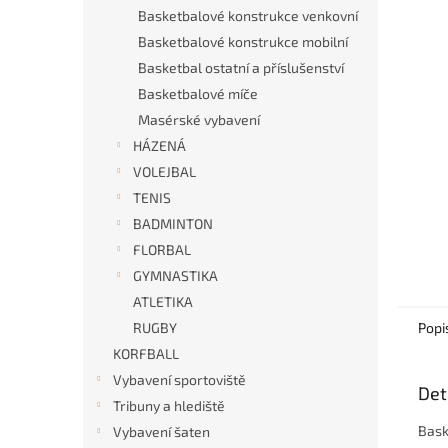
n
Basketbalové konstrukce venkovní
e
Basketbalové konstrukce mobilní
l
Basketbal ostatní a příslušenství
Basketbalové míče
Masérské vybavení
HÁZENÁ
VOLEJBAL
TENIS
BADMINTON
FLORBAL
GYMNASTIKA
ATLETIKA
RUGBY
Popi
KORFBALL
Vybavení sportoviště
Det
Tribuny a hlediště
Bask
Vybavení šaten