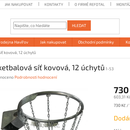
JAK NAKUPOVAT
KONTAKTY
O FIRMĚ REFOTAL
MONTÁ
HLEDAT
rodejna Havířov
Jak nakupovat
Obchodní podmínky
Ko
íť kovová, 12 úchytů
etbalová síť kovová, 12 úchytů
1-53
né
noceno
Podrobnosti hodnocení
ení
730
u
603,31 K
Měrná
730 Kč / 
cena:
ek.
Dodán