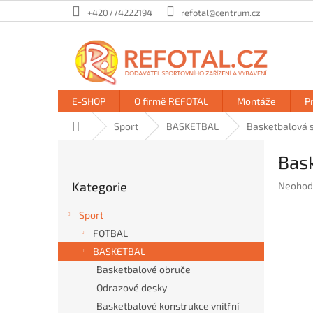
Přejít
+420774222194
refotal@centrum.cz
na
obsah
E-SHOP
O firmě REFOTAL
Montáže
P
Domů
Sport
BASKETBAL
Basketbalová s
P
Bask
o
Přeskočit
s
Kategorie
Průměr
Neohod
kategorie
t
hodnoc
r
produkt
Sport
a
je
FOTBAL
n
0,0
BASKETBAL
z
n
5
í
Basketbalové obruče
hvězdič
p
Odrazové desky
a
Basketbalové konstrukce vnitřní