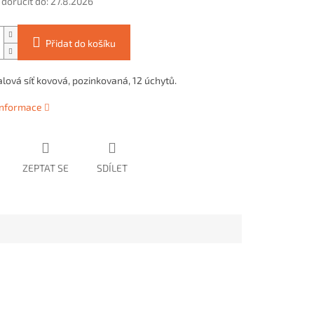
oručit do:
27.8.2026
Přidat do košíku
lová síť kovová, pozinkovaná, 12 úchytů.
 informace
ZEPTAT SE
SDÍLET