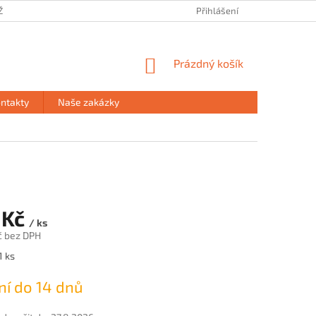
ŽE
PRODEJNA HAVÍŘOV
PODMÍNKY OCHRANY OSOBNÍCH ÚDAJŮ
Přihlášení
NÁKUPNÍ
Prázdný košík
KOŠÍK
ntakty
Naše zakázky
 Kč
/ ks
č bez DPH
1 ks
í do 14 dnů