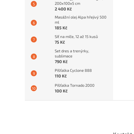
200x100x5 cm
2 400 Kč
Masážní olej Alpa hřejivý 500
ml
185 Kč
Síť na míče, 12 až 15 kusů
75 Kč
Set dres a trenýrky,
sublimace
790 Kč
Píšťalka Cyclone 888
110 Kč
Píšťalka Tornado 2000
100 Kč
Z
á
p
a
t