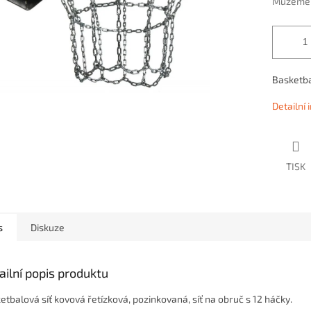
Můžeme d
Basketba
Detailní
TISK
s
Diskuze
ailní popis produktu
etbalová síť kovová řetízková, pozinkovaná, síť na obruč s 12 háčky.