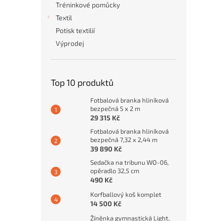
Tréninkové pomůcky
Textil
Potisk textilií
Výprodej
Top 10 produktů
Fotbalová branka hliníková
bezpečná 5 x 2 m
29 315 Kč
Fotbalová branka hliníková
bezpečná 7,32 x 2,44 m
39 890 Kč
Sedačka na tribunu WO-06,
opěradlo 32,5 cm
490 Kč
Korfballový koš komplet
14 500 Kč
Žíněnka gymnastická Light,