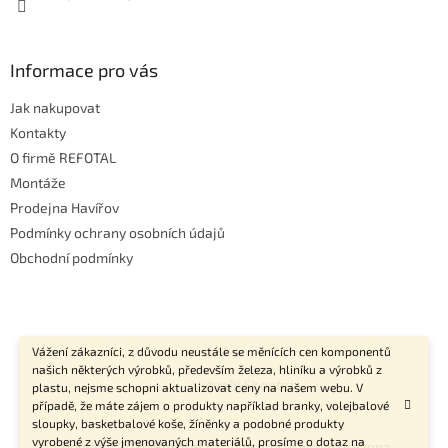
Informace pro vás
Jak nakupovat
Kontakty
O firmě REFOTAL
Montáže
Prodejna Havířov
Podmínky ochrany osobních údajů
Obchodní podmínky
Vážení zákazníci, z důvodu neustále se měnících cen komponentů
našich některých výrobků, především železa, hliníku a výrobků z
Vytvořil Shoptet
plastu, nejsme schopni aktualizovat ceny na našem webu. V
případě, že máte zájem o produkty například branky, volejbalové
sloupky, basketbalové koše, žíněnky a podobné produkty
vyrobené z výše jmenovaných materiálů, prosíme o dotaz na
Copyright 2026
Refotal.cz
. Všechna práva vyhrazena.