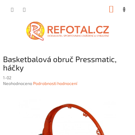
Přejít
NÁKUP
na
obsah
KOŠÍK
Basketbalová obruč Pressmatic,
háčky
1-02
Průměrné
Neohodnoceno
Podrobnosti hodnocení
hodnocení
produktu
je
0,0
z
5
hvězdiček.