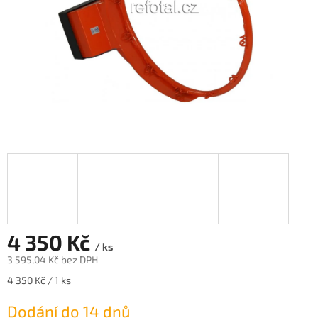
4 350 Kč
/ ks
3 595,04 Kč bez DPH
Měrná
4 350 Kč / 1 ks
cena:
Dodání do 14 dnů