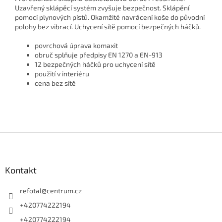
Uzavřený sklápěcí systém zvyšuje bezpečnost. Sklápění
pomocí plynových pístů. Okamžité navrácení koše do původní
polohy bez vibrací. Uchycení sítě pomocí bezpečných háčků.
povrchová úprava komaxit
obruč splňuje předpisy EN 1270 a EN-913
12 bezpečných háčků pro uchycení sítě
použití v interiéru
cena bez sítě
Z
á
p
a
Kontakt
t
í
refotal
@
centrum.cz
+420774222194
+420774222194