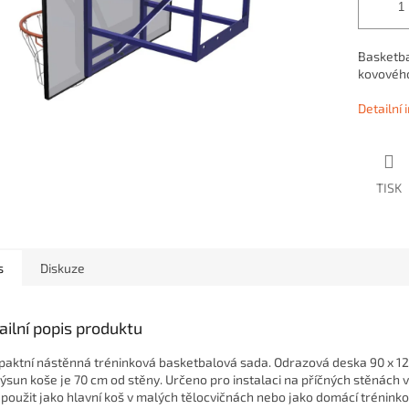
Basketba
kovového
Detailní
TISK
s
Diskuze
ailní popis produktu
aktní nástěnná tréninková basketbalová sada. Odrazová deska 90 x 12
 Výsun koše je 70 cm od stěny.
Určeno pro instalaci na příčných stěnách v
 použit jako hlavní koš v malých tělocvičnách nebo jako domácí trénin