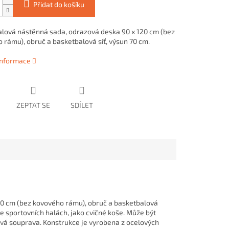
Přidat do košíku
lová nástěnná sada, odrazová deska 90 x 120 cm (bez
 rámu), obruč a basketbalová síť, výsun 70 cm.
 informace
ZEPTAT SE
SDÍLET
0 cm (bez kovového rámu), obruč a basketbalová
e sportovních halách, jako cvičné koše. Může být
ková souprava.
Konstrukce je vyrobena z ocelových