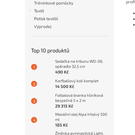
prof
Tréninkové pomůcky
Textil
Potisk textilií
Výprodej
Top 10 produktů
Sedačka na tribunu WO-06,
opěradlo 32,5 cm
490 Kč
Korfballový koš komplet
14 500 Kč
Fotbalová branka hliníková
bezpečná 5 x 2 m
29 315 Kč
Masážní olej Alpa hřejivý 500
ml
185 Kč
Žíněnka gymnastická Light,