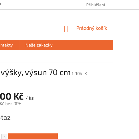
ŽE
PRODEJNA HAVÍŘOV
PODMÍNKY OCHRANY OSOBNÍCH ÚDAJŮ
Přihlášení
NÁKUPNÍ
Prázdný košík
KOŠÍK
ntakty
Naše zakázky
 výšky, výsun 70 cm
1-104-K
500 Kč
/ ks
 Kč bez DPH
taz