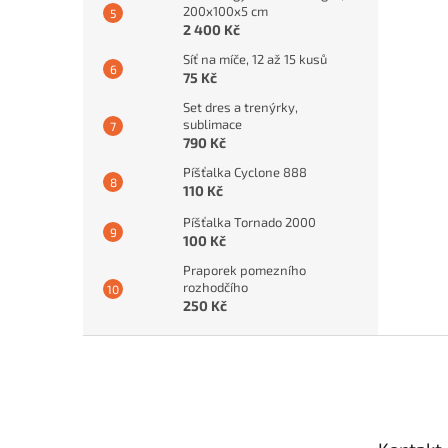
200x100x5 cm
2 400 Kč
Síť na míče, 12 až 15 kusů
75 Kč
Set dres a trenýrky,
sublimace
790 Kč
Píšťalka Cyclone 888
110 Kč
Píšťalka Tornado 2000
100 Kč
Praporek pomezního
rozhodčího
250 Kč
Z
á
p
a
t