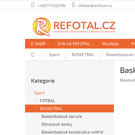
Přejít
+420774222194
refotal@centrum.cz
na
obsah
E-SHOP
O firmě REFOTAL
Montáže
P
Domů
Sport
BASKETBAL
Basketbalová n
P
Bas
o
Přeskočit
s
Kategorie
Průměr
Neohod
kategorie
t
hodnoc
r
produkt
Sport
a
je
FOTBAL
n
0,0
BASKETBAL
z
n
5
í
Basketbalové obruče
hvězdič
p
Odrazové desky
a
Basketbalové konstrukce vnitřní