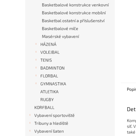
n
Basketbalové konstrukce venkovní
e
Basketbalové konstrukce mobilní
l
Basketbal ostatní a příslušenství
Basketbalové míče
Masérské vybavení
HÁZENÁ
VOLEJBAL
TENIS
BADMINTON
FLORBAL
GYMNASTIKA
Popi
ATLETIKA
RUGBY
KORFBALL
Det
Vybavení sportoviště
Komp
Tribuny a hlediště
síť.
Vybavení šaten
také