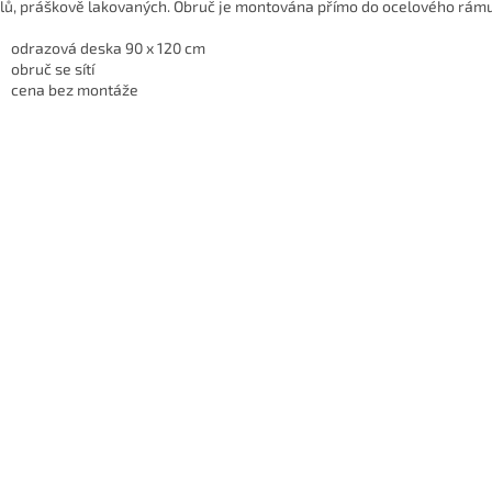
ilů, práškově lakovaných. Obruč je montována přímo do ocelového rámu
odrazová deska 90 x 120 cm
obruč se sítí
cena bez montáže