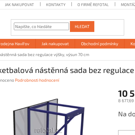
JAK NAKUPOVAT
KONTAKTY
O FIRMĚ REFOTAL
MONTÁ
HLEDAT
rodejna Havířov
Jak nakupovat
Obchodní podmínky
Ko
ástěnná sada bez regulace výšky, výsun 70 cm
ketbalová nástěnná sada bez regulace
né
noceno
Podrobnosti hodnocení
ení
10 
u
8 677,69
Měrná
Na do
cena:
ek.