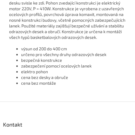
desku svisle ke zdi. Pohon zvedající konstrukci je elektrický
motor 220V, P = 410W.
Konstrukce je vyrobena z uzavřených
ocelových profilů, povrchová úprava komaxit, montovaná na
nosné konstrukci budovy, včetně pomocných zabezpečujících
lanek. Použité materiály zajišťují bezpečné užívání a stabilitu
odrazových desek a obručí.
Konstrukce je určena k montáži
všech typů basketbalových odrazových desek.
výsun od 200 do 400 cm
určeno pro všechny druhy odrazových desek
bezpečná konstrukce
zabezpečení pomocí ocelových lanek
elektro pohon
cena bez desky a obruče
cena bez montáže
Z
á
p
a
Kontakt
t