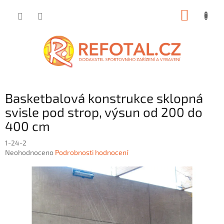
Přejít
NÁKUP
na
obsah
KOŠÍK
Basketbalová konstrukce sklopná
svisle pod strop, výsun od 200 do
400 cm
1-24-2
Průměrné
Neohodnoceno
Podrobnosti hodnocení
hodnocení
produktu
je
0,0
z
5
hvězdiček.