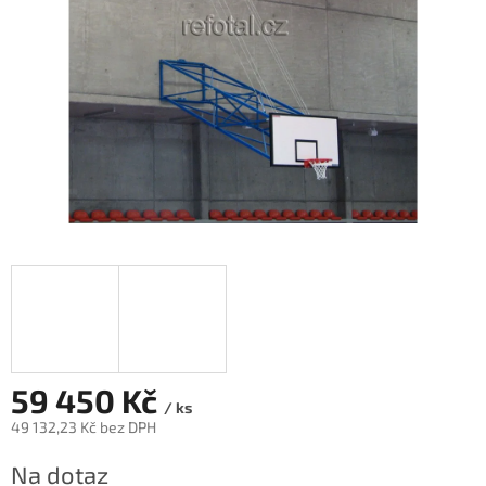
59 450 Kč
/ ks
49 132,23 Kč bez DPH
Měrná
Na dotaz
cena: