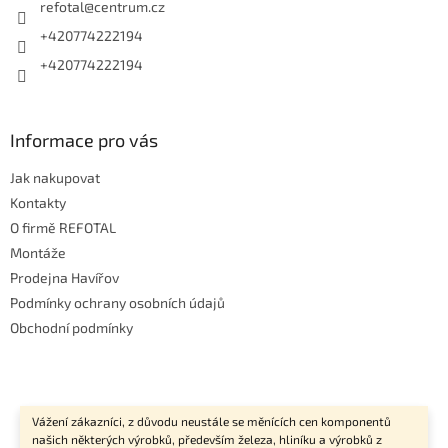
í
refotal
@
centrum.cz
+420774222194
+420774222194
Informace pro vás
Jak nakupovat
Kontakty
O firmě REFOTAL
Montáže
Prodejna Havířov
Podmínky ochrany osobních údajů
Obchodní podmínky
Vážení zákazníci, z důvodu neustále se měnících cen komponentů
našich některých výrobků, především železa, hliníku a výrobků z