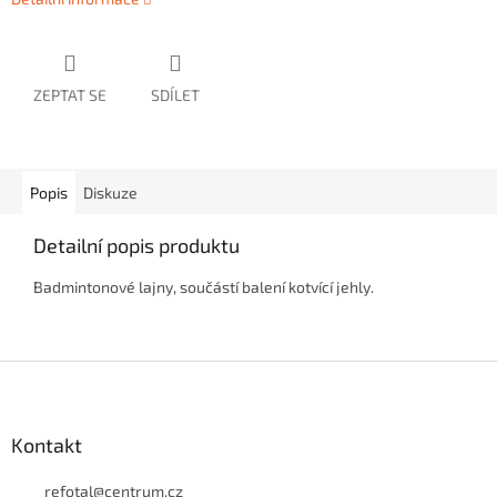
ZEPTAT SE
SDÍLET
Popis
Diskuze
Detailní popis produktu
Badmintonové lajny, součástí balení kotvící jehly.
Z
á
p
a
Kontakt
t
í
refotal
@
centrum.cz