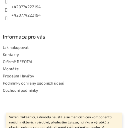
+420774222194
+420774222194
Informace pro vás
Jak nakupovat
Kontakty
O firmě REFOTAL
Montáže
Prodejna Havířov
Podmínky ochrany osobních údajů
Obchodní podmínky
Vážení zákazníci, z důvodu neustále se měnících cen komponentů
našich některých výrobků, především železa, hliníku a výrobků z
Vytvořil Shoptet
plastu, nejsme schopni aktualizovat ceny na našem webu. V