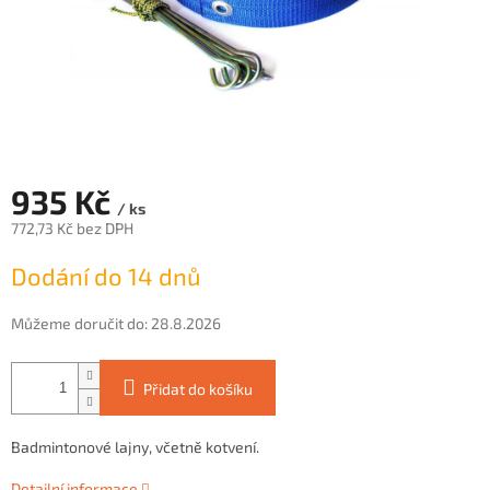
935 Kč
/ ks
772,73 Kč bez DPH
Měrná
Dodání do 14 dnů
cena:
Můžeme doručit do:
28.8.2026
Přidat do košíku
Badmintonové lajny, včetně kotvení.
Detailní informace