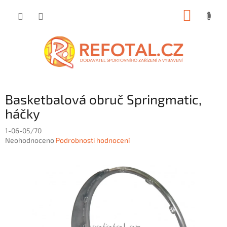
Přejít
NÁKUP
na
obsah
KOŠÍK
Basketbalová obruč Springmatic,
háčky
1-06-05/70
Průměrné
Neohodnoceno
Podrobnosti hodnocení
hodnocení
produktu
je
0,0
z
5
hvězdiček.