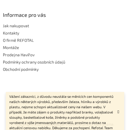
Informace pro vás
Jak nakupovat
Kontakty
O firmě REFOTAL
Montáže
Prodejna Havířov
Podmínky ochrany osobních údajů
Obchodní podmínky
Vážení zákazníci, z důvodu neustále se měnících cen komponentů
našich některých výrobků, především železa, hliníku a výrobků z
Vytvořil Shoptet
plastu, nejsme schopni aktualizovat ceny na našem webu. V
případě, že máte zájem o produkty například branky, volejbalové
sloupky, basketbalové koše, žíněnky a podobné produkty
vyrobené z výše jmenovaných materiálů, prosíme o dotaz na
Copyright 2026
Refotal.cz
. Všechna práva vyhrazena.
aktuální cenovou nabídku. Děkujeme za pochopení. Refotal Team