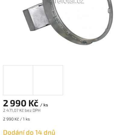
2 990 Kč
/ ks
2 471,07 Kč bez DPH
Měrná
2 990 Kč / 1 ks
cena:
Dodání do 14 dnů