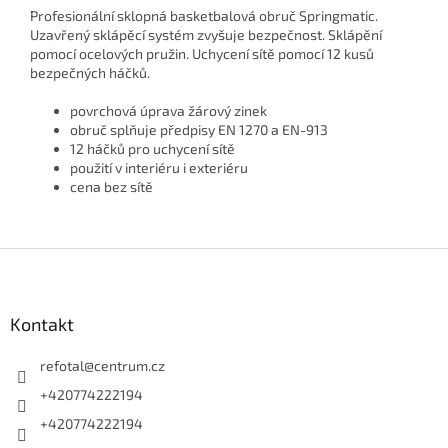
Profesionální sklopná basketbalová obruč Springmatic.
Uzavřený sklápěcí systém zvyšuje bezpečnost. Sklápění
pomocí ocelových pružin. Uchycení sítě pomocí 12 kusů
bezpečných háčků.
povrchová úprava žárový zinek
obruč splňuje předpisy EN 1270 a EN-913
12 háčků pro uchycení sítě
použití v interiéru i exteriéru
cena bez sítě
Z
á
p
a
Kontakt
t
í
refotal
@
centrum.cz
+420774222194
+420774222194